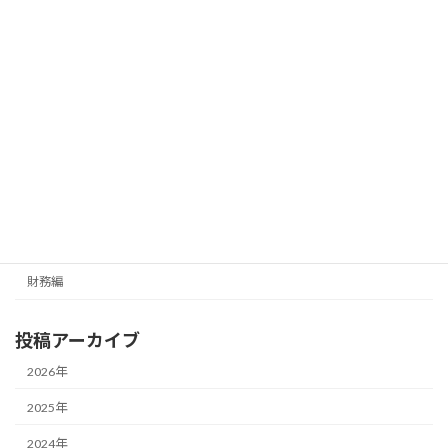
投
1
2
…
6
»
固
固
固
定
定
定
稿
ペ
ペ
ペ
ー
ー
ー
の
メールマガジン（無料）
ジ
ジ
ジ
ペ
最新号の受信はこちらから
ー
ジ
カテゴリー
送
経営編
り
財務編
投稿アーカイブ
2026年
2025年
2024年