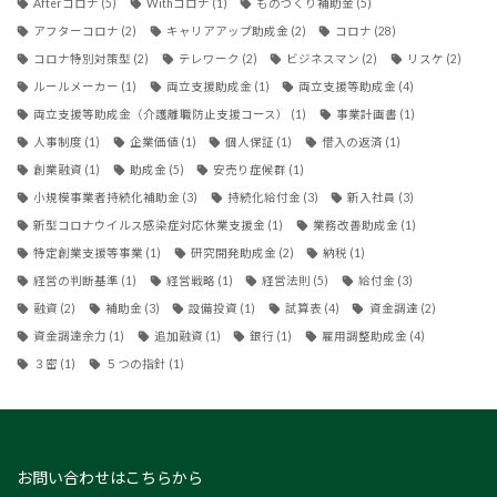
Afterコロナ
(5)
Withコロナ
(1)
ものづくり補助金
(5)
アフターコロナ
(2)
キャリアアップ助成金
(2)
コロナ
(28)
コロナ特別対策型
(2)
テレワーク
(2)
ビジネスマン
(2)
リスケ
(2)
ルールメーカー
(1)
両立支援助成金
(1)
両立支援等助成金
(4)
両立支援等助成金（介護離職防止支援コース）
(1)
事業計画書
(1)
人事制度
(1)
企業価値
(1)
個人保証
(1)
借入の返済
(1)
創業融資
(1)
助成金
(5)
安売り症候群
(1)
小規模事業者持続化補助金
(3)
持続化給付金
(3)
新入社員
(3)
新型コロナウイルス感染症対応休業支援金
(1)
業務改善助成金
(1)
特定創業支援等事業
(1)
研究開発助成金
(2)
納税
(1)
経営の判断基準
(1)
経営戦略
(1)
経営法則
(5)
給付金
(3)
融資
(2)
補助金
(3)
設備投資
(1)
試算表
(4)
資金調達
(2)
資金調達余力
(1)
追加融資
(1)
銀行
(1)
雇用調整助成金
(4)
３密
(1)
５つの指針
(1)
お問い合わせはこちらから