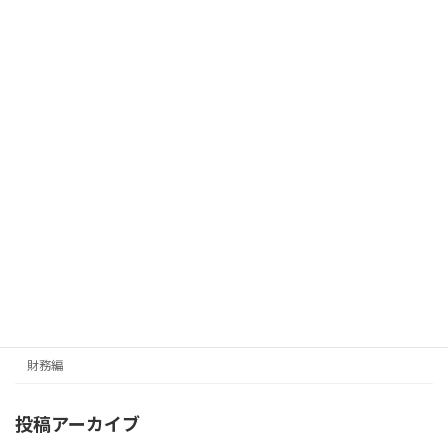
田中英司 （GPC-Tax本部会長・ 銀行融資プランナー
協会代表理事）
経営編
カテゴリー
メールマガジン（無料）
最新号の受信はこちらから
カテゴリー
経営編
財務編
投稿アーカイブ