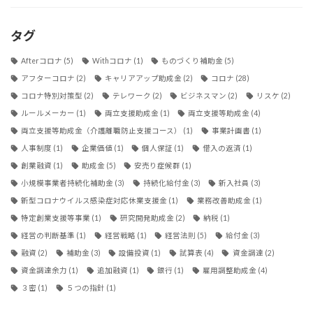
タグ
Afterコロナ
(5)
Withコロナ
(1)
ものづくり補助金
(5)
アフターコロナ
(2)
キャリアアップ助成金
(2)
コロナ
(28)
コロナ特別対策型
(2)
テレワーク
(2)
ビジネスマン
(2)
リスケ
(2)
ルールメーカー
(1)
両立支援助成金
(1)
両立支援等助成金
(4)
両立支援等助成金（介護離職防止支援コース）
(1)
事業計画書
(1)
人事制度
(1)
企業価値
(1)
個人保証
(1)
借入の返済
(1)
創業融資
(1)
助成金
(5)
安売り症候群
(1)
小規模事業者持続化補助金
(3)
持続化給付金
(3)
新入社員
(3)
新型コロナウイルス感染症対応休業支援金
(1)
業務改善助成金
(1)
特定創業支援等事業
(1)
研究開発助成金
(2)
納税
(1)
経営の判断基準
(1)
経営戦略
(1)
経営法則
(5)
給付金
(3)
融資
(2)
補助金
(3)
設備投資
(1)
試算表
(4)
資金調達
(2)
資金調達余力
(1)
追加融資
(1)
銀行
(1)
雇用調整助成金
(4)
３密
(1)
５つの指針
(1)