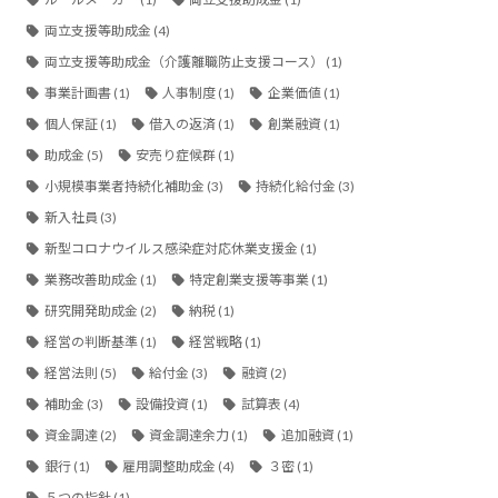
両立支援等助成金
(4)
両立支援等助成金（介護離職防止支援コース）
(1)
事業計画書
(1)
人事制度
(1)
企業価値
(1)
個人保証
(1)
借入の返済
(1)
創業融資
(1)
助成金
(5)
安売り症候群
(1)
小規模事業者持続化補助金
(3)
持続化給付金
(3)
新入社員
(3)
新型コロナウイルス感染症対応休業支援金
(1)
業務改善助成金
(1)
特定創業支援等事業
(1)
研究開発助成金
(2)
納税
(1)
経営の判断基準
(1)
経営戦略
(1)
経営法則
(5)
給付金
(3)
融資
(2)
補助金
(3)
設備投資
(1)
試算表
(4)
資金調達
(2)
資金調達余力
(1)
追加融資
(1)
銀行
(1)
雇用調整助成金
(4)
３密
(1)
５つの指針
(1)