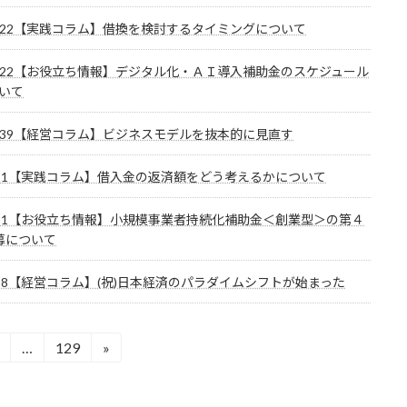
l.722【実践コラム】借換を検討するタイミングについて
l.722【お役立ち情報】デジタル化・ＡＩ導入補助金のスケジュール
いて
l.739【経営コラム】ビジネスモデルを抜本的に見直す
l.721【実践コラム】借入金の返済額をどう考えるかについて
l.721【お役立ち情報】小規模事業者持続化補助金＜創業型＞の第４
募について
.738【経営コラム】(祝)日本経済のパラダイムシフトが始まった
…
129
»
固
固
定
定
ペ
ペ