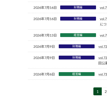
2026年7月16日
財務編
vo
2026年7月16日
財務編
vo
につ
2026年7月13日
経営編
vo
2026年7月9日
財務編
vo
2026年7月9日
財務編
vo
回公
2026年7月6日
経営編
vol
投
1
2
固
定
稿
ペ