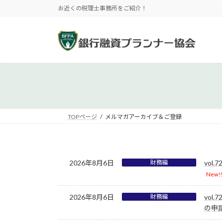
コ
ナ
お近くの税理士事務所をご紹介！
ン
ビ
テ
ゲ
ン
ー
ツ
シ
へ
ョ
ス
ン
キ
に
ッ
移
プ
動
TOPページ
メルマガアーカイブ＆ご登録
2026年8月6日
財務編
vo
New!
2026年8月6日
財務編
vo
の申