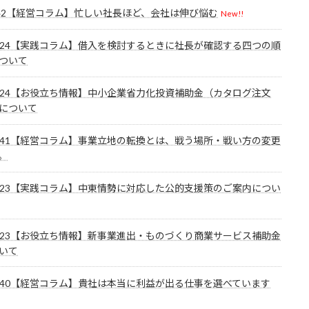
l.742【経営コラム】忙しい社長ほど、会社は伸び悩む
New!!
l.724【実践コラム】借入を検討するときに社長が確認する四つの順
ついて
l.724【お役立ち情報】中小企業省力化投資補助金（カタログ注文
について
l.741【経営コラム】事業立地の転換とは、戦う場所・戦い方の変更
。
l.723【実践コラム】中東情勢に対応した公的支援策のご案内につい
l.723【お役立ち情報】新事業進出・ものづくり商業サービス補助金
いて
l.740【経営コラム】貴社は本当に利益が出る仕事を選べています