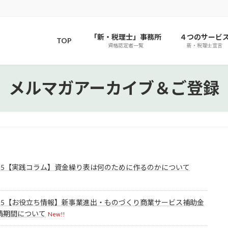
「新・税理士」事務所
４つのサービ
TOP
資格認定者一覧
新・税理士宣言
メルマガアーカイブ＆ご登録
l.725【実践コラム】資金繰り表は何のために作るのかについて
!
l.725【お役立ち情報】新事業進出・ものづくり商業サービス補助金
請期間について
New!!