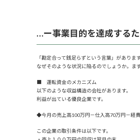
…
ー事業目的を達成するた
「勘定合って銭足らずという言葉」がありま
なぜそのような状況に陥るのでしょうか。ま
■ 運転資金のメカニズム
以下のような収益構造の会社があります。
利益が出ている優良企業です。
◆今月の売上高100万円－仕入高70万円－経費
この企業の取引条件は以下です。
・売上１００万円の回収は翌月の末