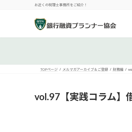
コ
ナ
お近くの税理士事務所をご紹介！
ン
ビ
テ
ゲ
ン
ー
ツ
シ
へ
ョ
ス
ン
キ
に
ッ
移
プ
動
TOPページ
メルマガアーカイブ＆ご登録
財務編
v
vol.97【実践コラ