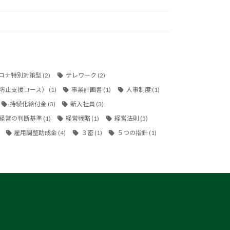
ロナ特別対策型
(2)
テレワーク
(2)
防止支援コース）
(1)
事業計画書
(1)
人事制度
(1)
持続化給付金
(3)
新入社員
(3)
経営の判断基準
(1)
経営戦略
(1)
経営法則
(5)
雇用調整助成金
(4)
３密
(1)
５つの指針
(1)