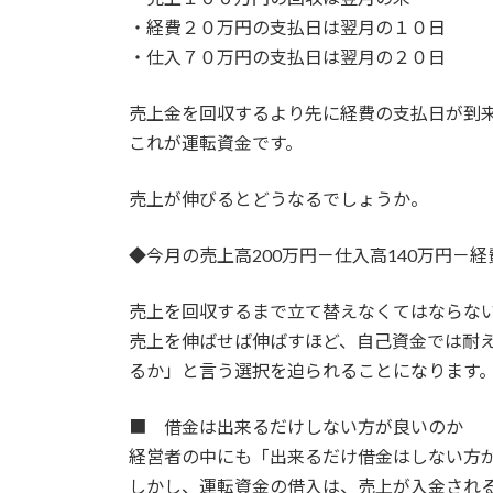
・経費２０万円の支払日は翌月の１０日
・仕入７０万円の支払日は翌月の２０日
売上金を回収するより先に経費の支払日が到
これが運転資金です。
売上が伸びるとどうなるでしょうか。
◆今月の売上高200万円－仕入高140万円－経
売上を回収するまで立て替えなくてはならな
売上を伸ばせば伸ばすほど、自己資金では耐
るか」と言う選択を迫られることになります
■ 借金は出来るだけしない方が良いのか
経営者の中にも「出来るだけ借金はしない方
しかし、運転資金の借入は、売上が入金され