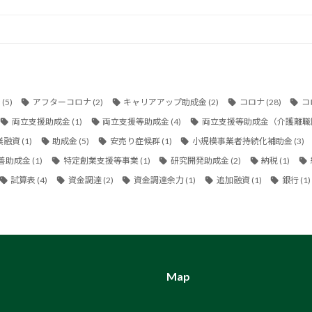
金
(5)
アフターコロナ
(2)
キャリアアップ助成金
(2)
コロナ
(28)
コ
両立支援助成金
(1)
両立支援等助成金
(4)
両立支援等助成金（介護離職
業融資
(1)
助成金
(5)
安売り症候群
(1)
小規模事業者持続化補助金
(3)
善助成金
(1)
特定創業支援等事業
(1)
研究開発助成金
(2)
納税
(1)
試算表
(4)
資金調達
(2)
資金調達余力
(1)
追加融資
(1)
銀行
(1)
Map