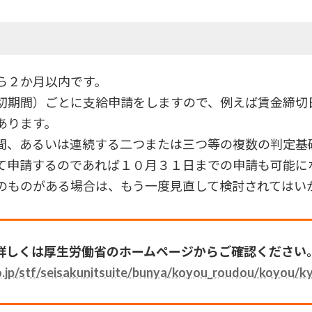
ら２か月以内です。
切期間）ごとに支給申請をしますので、例えば賃金締切
あります。
間、あるいは連続する二つまたは三つ等の複数の判定基
て申請するのであれば１０月３１日までの申請も可能に
のものがある場合は、もう一度見直して検討されてはい
詳しくは厚生労働省のホームページからご確認ください
.jp/stf/seisakunitsuite/bunya/koyou_roudou/koyou/k