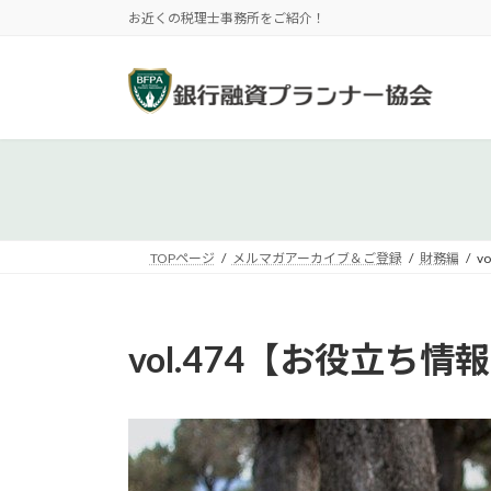
コ
ナ
お近くの税理士事務所をご紹介！
ン
ビ
テ
ゲ
ン
ー
ツ
シ
へ
ョ
ス
ン
キ
に
ッ
移
プ
動
TOPページ
メルマガアーカイブ＆ご登録
財務編
v
vol.474【お役立ち