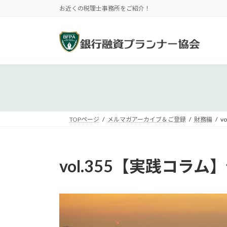
コ
ナ
お近くの税理士事務所をご紹介！
ン
ビ
テ
ゲ
ン
ー
ツ
シ
へ
ョ
ス
ン
キ
に
ッ
移
プ
動
TOPページ
メルマガアーカイブ＆ご登録
財務編
v
vol.355【実践コ