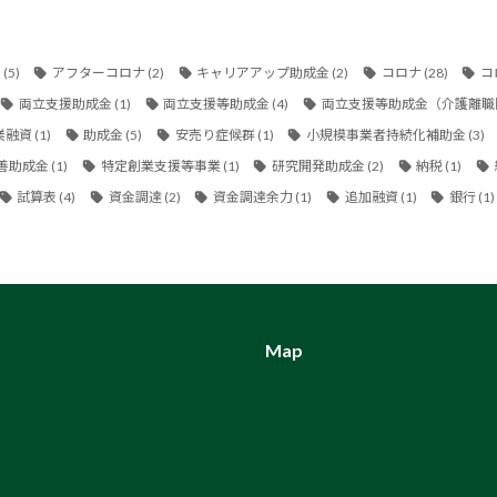
金
(5)
アフターコロナ
(2)
キャリアアップ助成金
(2)
コロナ
(28)
コ
両立支援助成金
(1)
両立支援等助成金
(4)
両立支援等助成金（介護離職
業融資
(1)
助成金
(5)
安売り症候群
(1)
小規模事業者持続化補助金
(3)
善助成金
(1)
特定創業支援等事業
(1)
研究開発助成金
(2)
納税
(1)
試算表
(4)
資金調達
(2)
資金調達余力
(1)
追加融資
(1)
銀行
(1)
Map