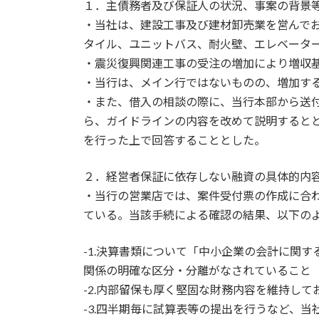
１．主債務者及び保証人の状況、事案の背景
・当社は、建設工事及び建材卸売業を営んで
タイル、ユニットバス、耐火壁、エレベータ
・震災復興関連工事の受注の増加により増収
・当行は、メイン行ではないものの、増加す
・また、借入の相談の際に、当行本部から送
ら、ガイドラインの内容を改めて説明すると
を行った上で回答することとした。
２．経営者保証に依存しない融資の具体的内
・当行の営業店では、案件受付票の作成に合
ている。当該手続による確認の結果、以下の
-1.決算書類について「中小企業の会計に関
関係の明確な区分・分離がなされていること
-2.内部留保も厚く堅固な財務内容を維持し
-3.四半期毎に試算表等の提出を行うなど、