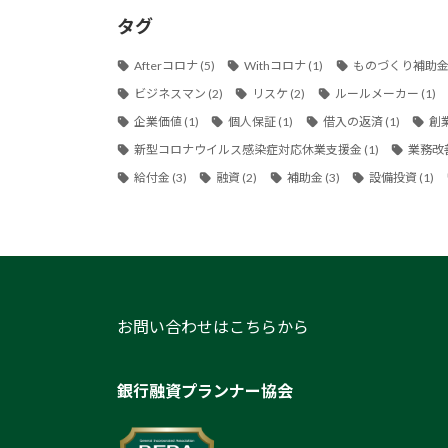
タグ
Afterコロナ
(5)
Withコロナ
(1)
ものづくり補助
ビジネスマン
(2)
リスケ
(2)
ルールメーカー
(1)
企業価値
(1)
個人保証
(1)
借入の返済
(1)
創
新型コロナウイルス感染症対応休業支援金
(1)
業務改
給付金
(3)
融資
(2)
補助金
(3)
設備投資
(1)
お問い合わせはこちらから
銀行融資プランナー協会