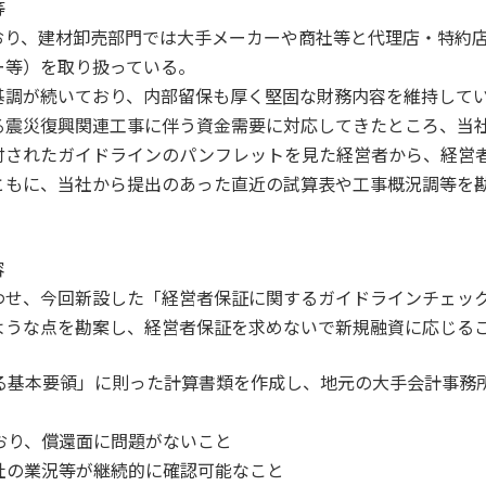
等
おり、建材卸売部門では大手メーカーや商社等と代理店・特約
ー等）を取り扱っている。
基調が続いており、内部留保も厚く堅固な財務内容を維持して
る震災復興関連工事に伴う資金需要に対応してきたところ、当
付されたガイドラインのパンフレットを見た経営者から、経営
ともに、当社から提出のあった直近の試算表や工事概況調等を
容
わせ、今回新設した「経営者保証に関するガイドラインチェッ
ような点を勘案し、経営者保証を求めないで新規融資に応じる
する基本要領」に則った計算書類を作成し、地元の大手会計事務
ており、償還面に問題がないこと
当社の業況等が継続的に確認可能なこと