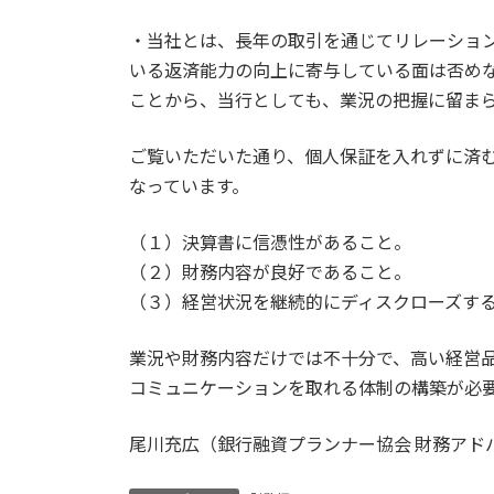
・当社とは、長年の取引を通じてリレーショ
いる返済能力の向上に寄与している面は否め
ことから、当行としても、業況の把握に留ま
ご覧いただいた通り、個人保証を入れずに済
なっています。
（１）決算書に信憑性があること。
（２）財務内容が良好であること。
（３）経営状況を継続的にディスクローズす
業況や財務内容だけでは不十分で、高い経営
コミュニケーションを取れる体制の構築が必
尾川充広（銀行融資プランナー協会 財務アド