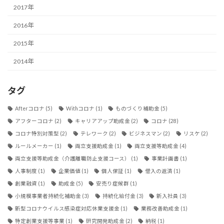
2017年
2016年
2015年
2014年
タグ
Afterコロナ
(5)
Withコロナ
(1)
ものづくり補助金
(5)
アフターコロナ
(2)
キャリアアップ助成金
(2)
コロナ
(28)
コロナ特別対策型
(2)
テレワーク
(2)
ビジネスマン
(2)
リスケ
(2)
ルールメーカー
(1)
両立支援助成金
(1)
両立支援等助成金
(4)
両立支援等助成金（介護離職防止支援コース）
(1)
事業計画書
(1)
人事制度
(1)
企業価値
(1)
個人保証
(1)
借入の返済
(1)
創業融資
(1)
助成金
(5)
安売り症候群
(1)
小規模事業者持続化補助金
(3)
持続化給付金
(3)
新入社員
(3)
新型コロナウイルス感染症対応休業支援金
(1)
業務改善助成金
(1)
特定創業支援等事業
(1)
研究開発助成金
(2)
納税
(1)