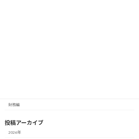
最後まで読んでいただき、ありがとうございました。
今西章（社労士 銀行融資プランナー協会 財務アドバイザー）
財務編
カテゴリー
メールマガジン（無料）
最新号の受信はこちらから
カテゴリー
経営編
財務編
投稿アーカイブ
2026年