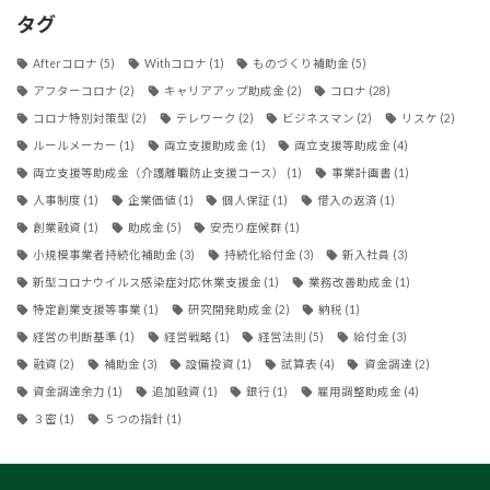
タグ
Afterコロナ
(5)
Withコロナ
(1)
ものづくり補助金
(5)
アフターコロナ
(2)
キャリアアップ助成金
(2)
コロナ
(28)
コロナ特別対策型
(2)
テレワーク
(2)
ビジネスマン
(2)
リスケ
(2)
ルールメーカー
(1)
両立支援助成金
(1)
両立支援等助成金
(4)
両立支援等助成金（介護離職防止支援コース）
(1)
事業計画書
(1)
人事制度
(1)
企業価値
(1)
個人保証
(1)
借入の返済
(1)
創業融資
(1)
助成金
(5)
安売り症候群
(1)
小規模事業者持続化補助金
(3)
持続化給付金
(3)
新入社員
(3)
新型コロナウイルス感染症対応休業支援金
(1)
業務改善助成金
(1)
特定創業支援等事業
(1)
研究開発助成金
(2)
納税
(1)
経営の判断基準
(1)
経営戦略
(1)
経営法則
(5)
給付金
(3)
融資
(2)
補助金
(3)
設備投資
(1)
試算表
(4)
資金調達
(2)
資金調達余力
(1)
追加融資
(1)
銀行
(1)
雇用調整助成金
(4)
３密
(1)
５つの指針
(1)