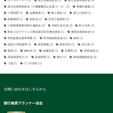
ルールメーカー
(1)
両立支援助成金
(1)
両立支援等助成金
(4)
両立支援等助成金（介護離職防止支援コース）
(1)
事業計画書
(1)
人事制度
(1)
企業価値
(1)
個人保証
(1)
借入の返済
(1)
創業融資
(1)
助成金
(5)
安売り症候群
(1)
小規模事業者持続化補助金
(3)
持続化給付金
(3)
新入社員
(3)
新型コロナウイルス感染症対応休業支援金
(1)
業務改善助成金
(1)
特定創業支援等事業
(1)
研究開発助成金
(2)
納税
(1)
経営の判断基準
(1)
経営戦略
(1)
経営法則
(5)
給付金
(3)
融資
(2)
補助金
(3)
設備投資
(1)
試算表
(4)
資金調達
(2)
資金調達余力
(1)
追加融資
(1)
銀行
(1)
雇用調整助成金
(4)
３密
(1)
５つの指針
(1)
お問い合わせはこちらから
銀行融資プランナー協会