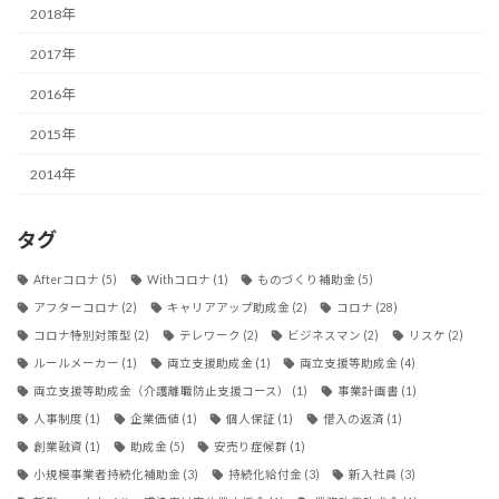
2018年
2017年
2016年
2015年
2014年
タグ
Afterコロナ
(5)
Withコロナ
(1)
ものづくり補助金
(5)
アフターコロナ
(2)
キャリアアップ助成金
(2)
コロナ
(28)
コロナ特別対策型
(2)
テレワーク
(2)
ビジネスマン
(2)
リスケ
(2)
ルールメーカー
(1)
両立支援助成金
(1)
両立支援等助成金
(4)
両立支援等助成金（介護離職防止支援コース）
(1)
事業計画書
(1)
人事制度
(1)
企業価値
(1)
個人保証
(1)
借入の返済
(1)
創業融資
(1)
助成金
(5)
安売り症候群
(1)
小規模事業者持続化補助金
(3)
持続化給付金
(3)
新入社員
(3)