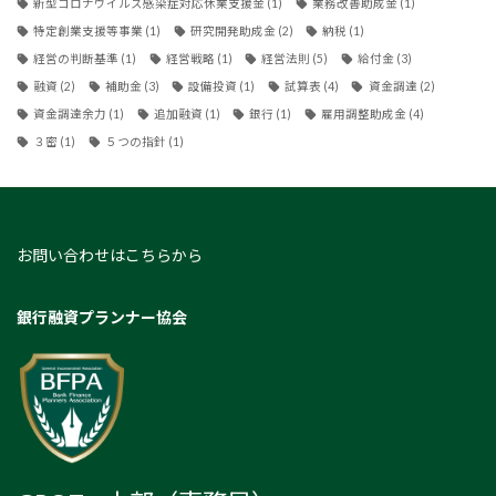
新型コロナウイルス感染症対応休業支援金
(1)
業務改善助成金
(1)
特定創業支援等事業
(1)
研究開発助成金
(2)
納税
(1)
経営の判断基準
(1)
経営戦略
(1)
経営法則
(5)
給付金
(3)
融資
(2)
補助金
(3)
設備投資
(1)
試算表
(4)
資金調達
(2)
資金調達余力
(1)
追加融資
(1)
銀行
(1)
雇用調整助成金
(4)
３密
(1)
５つの指針
(1)
お問い合わせはこちらから
銀行融資プランナー協会