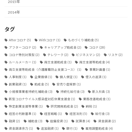
2015年
2014年
タグ
Afterコロナ
(5)
Withコロナ
(1)
ものづくり補助金
(5)
アフターコロナ
(2)
キャリアアップ助成金
(2)
コロナ
(28)
コロナ特別対策型
(2)
テレワーク
(2)
ビジネスマン
(2)
リスケ
(2)
ルールメーカー
(1)
両立支援助成金
(1)
両立支援等助成金
(4)
両立支援等助成金（介護離職防止支援コース）
(1)
事業計画書
(1)
人事制度
(1)
企業価値
(1)
個人保証
(1)
借入の返済
(1)
創業融資
(1)
助成金
(5)
安売り症候群
(1)
小規模事業者持続化補助金
(3)
持続化給付金
(3)
新入社員
(3)
新型コロナウイルス感染症対応休業支援金
(1)
業務改善助成金
(1)
特定創業支援等事業
(1)
研究開発助成金
(2)
納税
(1)
経営の判断基準
(1)
経営戦略
(1)
経営法則
(5)
給付金
(3)
融資
(2)
補助金
(3)
設備投資
(1)
試算表
(4)
資金調達
(2)
資金調達余力
(1)
追加融資
(1)
銀行
(1)
雇用調整助成金
(4)