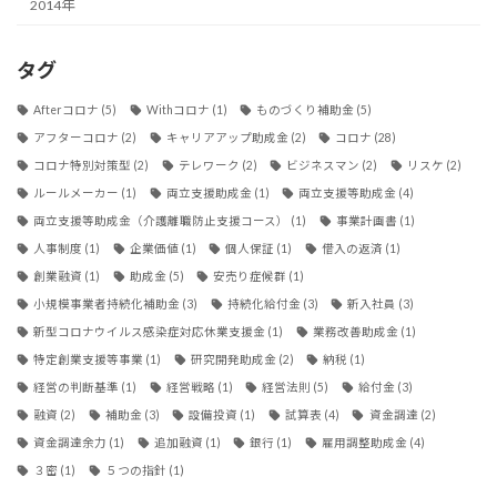
2014年
タグ
Afterコロナ
(5)
Withコロナ
(1)
ものづくり補助金
(5)
アフターコロナ
(2)
キャリアアップ助成金
(2)
コロナ
(28)
コロナ特別対策型
(2)
テレワーク
(2)
ビジネスマン
(2)
リスケ
(2)
ルールメーカー
(1)
両立支援助成金
(1)
両立支援等助成金
(4)
両立支援等助成金（介護離職防止支援コース）
(1)
事業計画書
(1)
人事制度
(1)
企業価値
(1)
個人保証
(1)
借入の返済
(1)
創業融資
(1)
助成金
(5)
安売り症候群
(1)
小規模事業者持続化補助金
(3)
持続化給付金
(3)
新入社員
(3)
新型コロナウイルス感染症対応休業支援金
(1)
業務改善助成金
(1)
特定創業支援等事業
(1)
研究開発助成金
(2)
納税
(1)
経営の判断基準
(1)
経営戦略
(1)
経営法則
(5)
給付金
(3)
融資
(2)
補助金
(3)
設備投資
(1)
試算表
(4)
資金調達
(2)
資金調達余力
(1)
追加融資
(1)
銀行
(1)
雇用調整助成金
(4)
３密
(1)
５つの指針
(1)