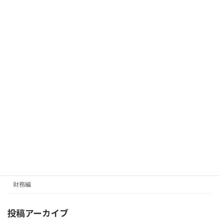
元に戻るのかを意識した経営判断が求められます。
尾川充広（銀行融資プランナー協会 財務アドバイザ
ー）
財務編
カテゴリー
メールマガジン（無料）
最新号の受信はこちらから
カテゴリー
経営編
財務編
投稿アーカイブ