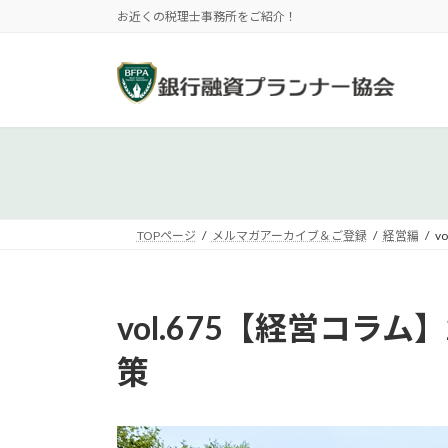
コ
ナ
お近くの税理士事務所をご紹介！
ン
ビ
テ
ゲ
ン
ー
ツ
シ
へ
ョ
ス
ン
キ
に
ッ
移
プ
動
TOPページ
メルマガアーカイブ＆ご登録
経営編
v
vol.675【経営コ
策