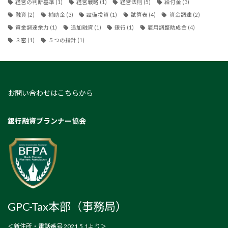
経営の判断基準
(1)
経営戦略
(1)
経営法則
(5)
給付金
(3)
融資
(2)
補助金
(3)
設備投資
(1)
試算表
(4)
資金調達
(2)
資金調達余力
(1)
追加融資
(1)
銀行
(1)
雇用調整助成金
(4)
３密
(1)
５つの指針
(1)
お問い合わせはこちらから
銀行融資プランナー協会
GPC-Tax本部（事務局）
＜新住所・電話番号 2021.5.1より＞