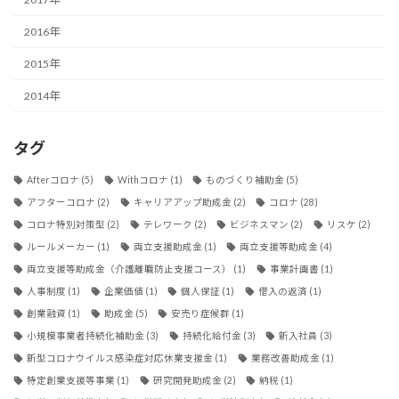
2016年
2015年
2014年
タグ
Afterコロナ
(5)
Withコロナ
(1)
ものづくり補助金
(5)
アフターコロナ
(2)
キャリアアップ助成金
(2)
コロナ
(28)
コロナ特別対策型
(2)
テレワーク
(2)
ビジネスマン
(2)
リスケ
(2)
ルールメーカー
(1)
両立支援助成金
(1)
両立支援等助成金
(4)
両立支援等助成金（介護離職防止支援コース）
(1)
事業計画書
(1)
人事制度
(1)
企業価値
(1)
個人保証
(1)
借入の返済
(1)
創業融資
(1)
助成金
(5)
安売り症候群
(1)
小規模事業者持続化補助金
(3)
持続化給付金
(3)
新入社員
(3)
新型コロナウイルス感染症対応休業支援金
(1)
業務改善助成金
(1)
特定創業支援等事業
(1)
研究開発助成金
(2)
納税
(1)