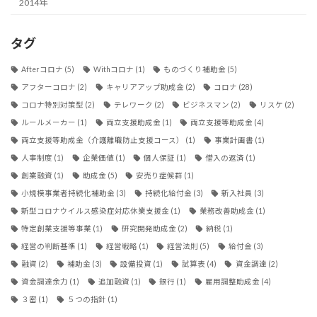
2014年
タグ
Afterコロナ
(5)
Withコロナ
(1)
ものづくり補助金
(5)
アフターコロナ
(2)
キャリアアップ助成金
(2)
コロナ
(28)
コロナ特別対策型
(2)
テレワーク
(2)
ビジネスマン
(2)
リスケ
(2)
ルールメーカー
(1)
両立支援助成金
(1)
両立支援等助成金
(4)
両立支援等助成金（介護離職防止支援コース）
(1)
事業計画書
(1)
人事制度
(1)
企業価値
(1)
個人保証
(1)
借入の返済
(1)
創業融資
(1)
助成金
(5)
安売り症候群
(1)
小規模事業者持続化補助金
(3)
持続化給付金
(3)
新入社員
(3)
新型コロナウイルス感染症対応休業支援金
(1)
業務改善助成金
(1)
特定創業支援等事業
(1)
研究開発助成金
(2)
納税
(1)
経営の判断基準
(1)
経営戦略
(1)
経営法則
(5)
給付金
(3)
融資
(2)
補助金
(3)
設備投資
(1)
試算表
(4)
資金調達
(2)
資金調達余力
(1)
追加融資
(1)
銀行
(1)
雇用調整助成金
(4)
３密
(1)
５つの指針
(1)