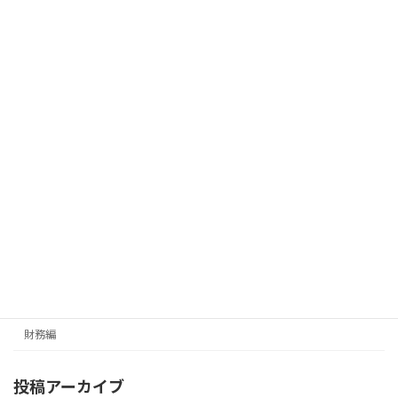
今西章（社労士 銀行融資プランナー協会 財務ア
ドバイザー）
財務編
カテゴリー
メールマガジン（無料）
最新号の受信はこちらから
カテゴリー
経営編
財務編
投稿アーカイブ