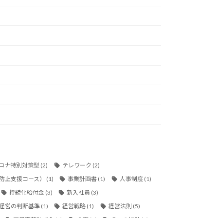
ロナ特別対策型
(2)
テレワーク
(2)
防止支援コース）
(1)
事業計画書
(1)
人事制度
(1)
持続化給付金
(3)
新入社員
(3)
経営の判断基準
(1)
経営戦略
(1)
経営法則
(5)