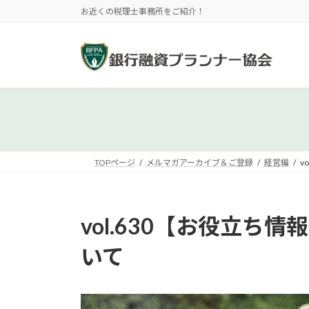
コ
ナ
お近くの税理士事務所をご紹介！
ン
ビ
テ
ゲ
ン
ー
ツ
シ
へ
ョ
ス
ン
キ
に
ッ
移
プ
動
TOPページ
メルマガアーカイブ＆ご登録
経営編
v
vol.630【お役立
いて