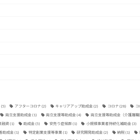
金
(5)
アフターコロナ
(2)
キャリアアップ助成金
(2)
コロナ
(28)
コ
両立支援助成金
(1)
両立支援等助成金
(4)
両立支援等助成金（介護離職
業融資
(1)
助成金
(5)
安売り症候群
(1)
小規模事業者持続化補助金
(3)
善助成金
(1)
特定創業支援等事業
(1)
研究開発助成金
(2)
納税
(1)