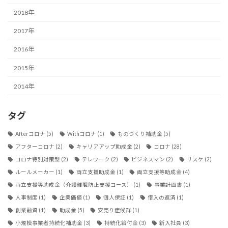
2018年
2017年
2016年
2015年
2014年
タグ
Afterコロナ
(5)
Withコロナ
(1)
ものづくり補助金
(5)
アフターコロナ
(2)
キャリアアップ助成金
(2)
コロナ
(28)
コロナ特別対策型
(2)
テレワーク
(2)
ビジネスマン
(2)
リスケ
(2)
ルールメーカー
(1)
両立支援助成金
(1)
両立支援等助成金
(4)
両立支援等助成金（介護離職防止支援コース）
(1)
事業計画書
(1)
人事制度
(1)
企業価値
(1)
個人保証
(1)
借入の返済
(1)
創業融資
(1)
助成金
(5)
安売り症候群
(1)
小規模事業者持続化補助金
(3)
持続化給付金
(3)
新入社員
(3)