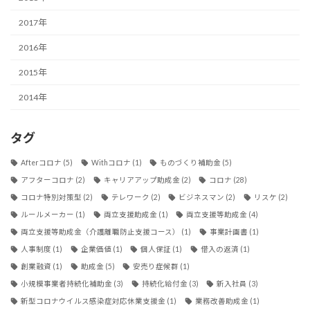
2017年
2016年
2015年
2014年
タグ
Afterコロナ
(5)
Withコロナ
(1)
ものづくり補助金
(5)
アフターコロナ
(2)
キャリアアップ助成金
(2)
コロナ
(28)
コロナ特別対策型
(2)
テレワーク
(2)
ビジネスマン
(2)
リスケ
(2)
ルールメーカー
(1)
両立支援助成金
(1)
両立支援等助成金
(4)
両立支援等助成金（介護離職防止支援コース）
(1)
事業計画書
(1)
人事制度
(1)
企業価値
(1)
個人保証
(1)
借入の返済
(1)
創業融資
(1)
助成金
(5)
安売り症候群
(1)
小規模事業者持続化補助金
(3)
持続化給付金
(3)
新入社員
(3)
新型コロナウイルス感染症対応休業支援金
(1)
業務改善助成金
(1)