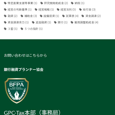
特定創業支援等事業
(1)
研究開発助成金
(2)
納税
(1)
経営の判断基準
(1)
経営戦略
(1)
経営法則
(5)
給付金
(3)
融資
(2)
補助金
(3)
設備投資
(1)
試算表
(4)
資金調達
(2)
資金調達余力
(1)
追加融資
(1)
銀行
(1)
雇用調整助成金
(4)
３密
(1)
５つの指針
(1)
お問い合わせはこちらから
銀行融資プランナー協会
GPC-Tax本部（事務局）