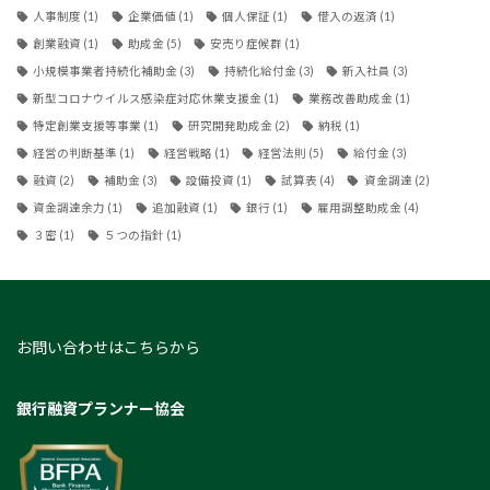
人事制度
(1)
企業価値
(1)
個人保証
(1)
借入の返済
(1)
創業融資
(1)
助成金
(5)
安売り症候群
(1)
小規模事業者持続化補助金
(3)
持続化給付金
(3)
新入社員
(3)
新型コロナウイルス感染症対応休業支援金
(1)
業務改善助成金
(1)
特定創業支援等事業
(1)
研究開発助成金
(2)
納税
(1)
経営の判断基準
(1)
経営戦略
(1)
経営法則
(5)
給付金
(3)
融資
(2)
補助金
(3)
設備投資
(1)
試算表
(4)
資金調達
(2)
資金調達余力
(1)
追加融資
(1)
銀行
(1)
雇用調整助成金
(4)
３密
(1)
５つの指針
(1)
お問い合わせはこちらから
銀行融資プランナー協会