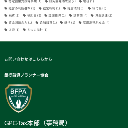
特定創業支援等事業
(1)
研究開発助成金
(2)
納税
(1)
経営の判断基準
(1)
経営戦略
(1)
経営法則
(5)
給付金
(3)
融資
(2)
補助金
(3)
設備投資
(1)
試算表
(4)
資金調達
(2)
資金調達余力
(1)
追加融資
(1)
銀行
(1)
雇用調整助成金
(4)
３密
(1)
５つの指針
(1)
お問い合わせはこちらから
銀行融資プランナー協会
GPC-Tax本部（事務局）