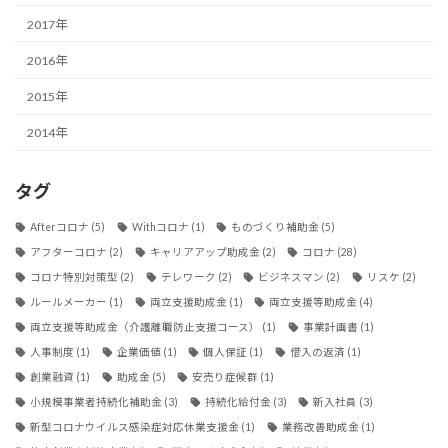
2017年
2016年
2015年
2014年
タグ
Afterコロナ
(5)
Withコロナ
(1)
ものづくり補助金
(5)
アフターコロナ
(2)
キャリアアップ助成金
(2)
コロナ
(28)
コロナ特別対策型
(2)
テレワーク
(2)
ビジネスマン
(2)
リスケ
(2)
ルールメーカー
(1)
両立支援助成金
(1)
両立支援等助成金
(4)
両立支援等助成金（介護離職防止支援コース）
(1)
事業計画書
(1)
人事制度
(1)
企業価値
(1)
個人保証
(1)
借入の返済
(1)
創業融資
(1)
助成金
(5)
安売り症候群
(1)
小規模事業者持続化補助金
(3)
持続化給付金
(3)
新入社員
(3)
新型コロナウイルス感染症対応休業支援金
(1)
業務改善助成金
(1)