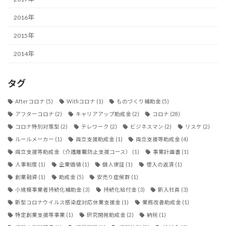
2016年
2015年
2014年
タグ
Afterコロナ
(5)
Withコロナ
(1)
ものづくり補助金
(5)
アフターコロナ
(2)
キャリアアップ助成金
(2)
コロナ
(28)
コロナ特別対策型
(2)
テレワーク
(2)
ビジネスマン
(2)
リスケ
(2)
ルールメーカー
(1)
両立支援助成金
(1)
両立支援等助成金
(4)
両立支援等助成金（介護離職防止支援コース）
(1)
事業計画書
(1)
人事制度
(1)
企業価値
(1)
個人保証
(1)
借入の返済
(1)
創業融資
(1)
助成金
(5)
安売り症候群
(1)
小規模事業者持続化補助金
(3)
持続化給付金
(3)
新入社員
(3)
新型コロナウイルス感染症対応休業支援金
(1)
業務改善助成金
(1)
特定創業支援等事業
(1)
研究開発助成金
(2)
納税
(1)