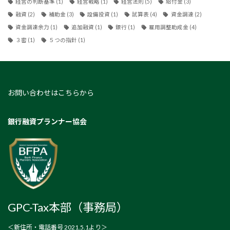
経営の判断基準
(1)
経営戦略
(1)
経営法則
(5)
給付金
(3)
融資
(2)
補助金
(3)
設備投資
(1)
試算表
(4)
資金調達
(2)
資金調達余力
(1)
追加融資
(1)
銀行
(1)
雇用調整助成金
(4)
３密
(1)
５つの指針
(1)
お問い合わせはこちらから
銀行融資プランナー協会
GPC-Tax本部（事務局）
＜新住所・電話番号 2021.5.1より＞