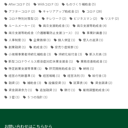
Afterコロナ
(5)
Withコロナ
(1)
ものづくり補助金
(5)
アフターコロナ
(2)
キャリアアップ助成金
(2)
コロナ
(28)
コロナ特別対策型
(2)
テレワーク
(2)
ビジネスマン
(2)
リスケ
(2)
ルールメーカー
(1)
両立支援助成金
(1)
両立支援等助成金
(4)
両立支援等助成金（介護離職防止支援コース）
(1)
事業計画書
(1)
人事制度
(1)
企業価値
(1)
個人保証
(1)
借入の返済
(1)
創業融資
(1)
助成金
(5)
安売り症候群
(1)
小規模事業者持続化補助金
(3)
持続化給付金
(3)
新入社員
(3)
新型コロナウイルス感染症対応休業支援金
(1)
業務改善助成金
(1)
特定創業支援等事業
(1)
研究開発助成金
(2)
納税
(1)
経営の判断基準
(1)
経営戦略
(1)
経営法則
(5)
給付金
(3)
融資
(2)
補助金
(3)
設備投資
(1)
試算表
(4)
資金調達
(2)
資金調達余力
(1)
追加融資
(1)
銀行
(1)
雇用調整助成金
(4)
３密
(1)
５つの指針
(1)
お問い合わせはこちらから