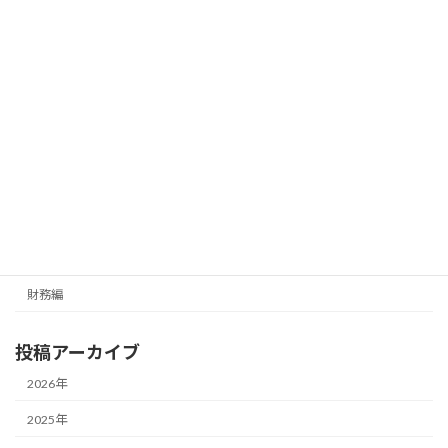
協会代表理事）
経営編
カテゴリー
メールマガジン（無料）
最新号の受信はこちらから
カテゴリー
経営編
財務編
投稿アーカイブ
2026年
2025年