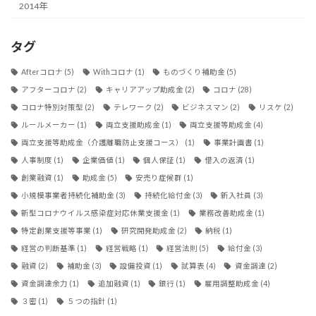
2014年
タグ
Afterコロナ
(5)
Withコロナ
(1)
ものづくり補助金
(5)
アフターコロナ
(2)
キャリアアップ助成金
(2)
コロナ
(28)
コロナ特別対策型
(2)
テレワーク
(2)
ビジネスマン
(2)
リスケ
(2)
ルールメーカー
(1)
両立支援助成金
(1)
両立支援等助成金
(4)
両立支援等助成金（介護離職防止支援コース）
(1)
事業計画書
(1)
人事制度
(1)
企業価値
(1)
個人保証
(1)
借入の返済
(1)
創業融資
(1)
助成金
(5)
安売り症候群
(1)
小規模事業者持続化補助金
(3)
持続化給付金
(3)
新入社員
(3)
新型コロナウイルス感染症対応休業支援金
(1)
業務改善助成金
(1)
特定創業支援等事業
(1)
研究開発助成金
(2)
納税
(1)
経営の判断基準
(1)
経営戦略
(1)
経営法則
(5)
給付金
(3)
融資
(2)
補助金
(3)
設備投資
(1)
試算表
(4)
資金調達
(2)
資金調達余力
(1)
追加融資
(1)
銀行
(1)
雇用調整助成金
(4)
３密
(1)
５つの指針
(1)