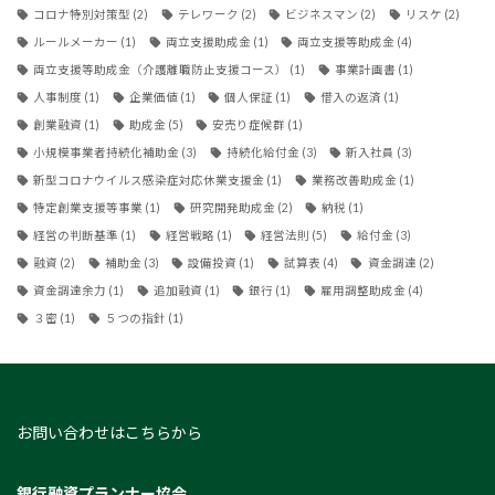
コロナ特別対策型
(2)
テレワーク
(2)
ビジネスマン
(2)
リスケ
(2)
ルールメーカー
(1)
両立支援助成金
(1)
両立支援等助成金
(4)
両立支援等助成金（介護離職防止支援コース）
(1)
事業計画書
(1)
人事制度
(1)
企業価値
(1)
個人保証
(1)
借入の返済
(1)
創業融資
(1)
助成金
(5)
安売り症候群
(1)
小規模事業者持続化補助金
(3)
持続化給付金
(3)
新入社員
(3)
新型コロナウイルス感染症対応休業支援金
(1)
業務改善助成金
(1)
特定創業支援等事業
(1)
研究開発助成金
(2)
納税
(1)
経営の判断基準
(1)
経営戦略
(1)
経営法則
(5)
給付金
(3)
融資
(2)
補助金
(3)
設備投資
(1)
試算表
(4)
資金調達
(2)
資金調達余力
(1)
追加融資
(1)
銀行
(1)
雇用調整助成金
(4)
３密
(1)
５つの指針
(1)
お問い合わせはこちらから
銀行融資プランナー協会