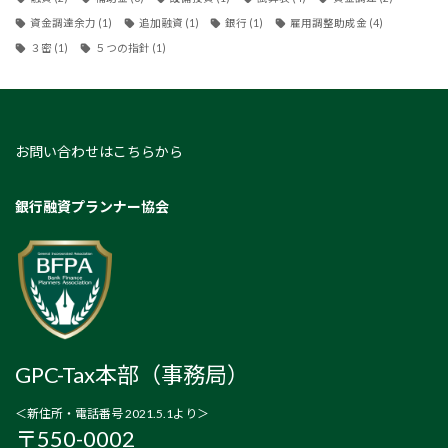
資金調達余力
(1)
追加融資
(1)
銀行
(1)
雇用調整助成金
(4)
３密
(1)
５つの指針
(1)
お問い合わせはこちらから
銀行融資プランナー協会
GPC-Tax本部（事務局）
＜新住所・電話番号 2021.5.1より＞
〒550-0002