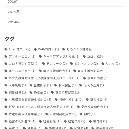
2016年
2015年
2014年
タグ
Afterコロナ
(5)
Withコロナ
(1)
ものづくり補助金
(5)
アフターコロナ
(2)
キャリアアップ助成金
(2)
コロナ
(28)
コロナ特別対策型
(2)
テレワーク
(2)
ビジネスマン
(2)
リスケ
(2)
ルールメーカー
(1)
両立支援助成金
(1)
両立支援等助成金
(4)
両立支援等助成金（介護離職防止支援コース）
(1)
事業計画書
(1)
人事制度
(1)
企業価値
(1)
個人保証
(1)
借入の返済
(1)
創業融資
(1)
助成金
(5)
安売り症候群
(1)
小規模事業者持続化補助金
(3)
持続化給付金
(3)
新入社員
(3)
新型コロナウイルス感染症対応休業支援金
(1)
業務改善助成金
(1)
特定創業支援等事業
(1)
研究開発助成金
(2)
納税
(1)
経営の判断基準
(1)
経営戦略
(1)
経営法則
(5)
給付金
(3)
融資
(2)
補助金
(3)
設備投資
(1)
試算表
(4)
資金調達
(2)