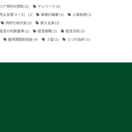
ロナ特別対策型
(2)
テレワーク
(2)
防止支援コース）
(1)
事業計画書
(1)
人事制度
(1)
持続化給付金
(3)
新入社員
(3)
経営の判断基準
(1)
経営戦略
(1)
経営法則
(5)
雇用調整助成金
(4)
３密
(1)
５つの指針
(1)