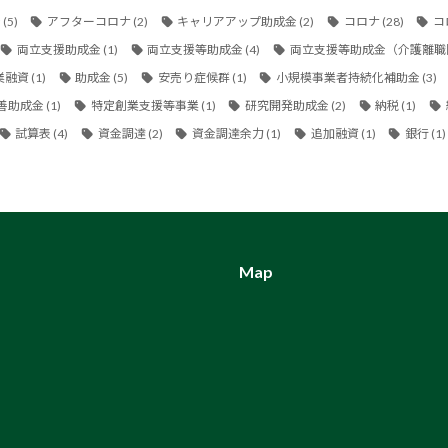
金
(5)
アフターコロナ
(2)
キャリアアップ助成金
(2)
コロナ
(28)
コ
両立支援助成金
(1)
両立支援等助成金
(4)
両立支援等助成金（介護離職
業融資
(1)
助成金
(5)
安売り症候群
(1)
小規模事業者持続化補助金
(3)
善助成金
(1)
特定創業支援等事業
(1)
研究開発助成金
(2)
納税
(1)
試算表
(4)
資金調達
(2)
資金調達余力
(1)
追加融資
(1)
銀行
(1)
Map