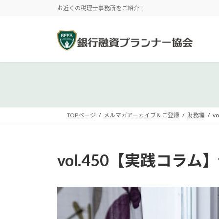
コ
ナ
お近くの税理士事務所をご紹介！
ン
ビ
テ
ゲ
ン
ー
ツ
シ
へ
ョ
ス
ン
キ
に
ッ
移
プ
動
TOPページ
メルマガアーカイブ＆ご登録
財務編
v
vol.450【実践コ