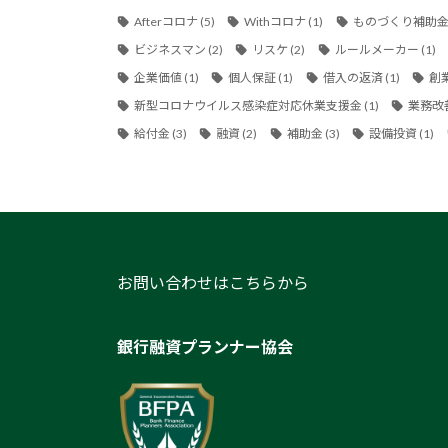
Afterコロナ
(5)
Withコロナ
(1)
ものづくり補助
ビジネスマン
(2)
リスケ
(2)
ルールメーカー
(1)
企業価値
(1)
個人保証
(1)
借入の返済
(1)
創
新型コロナウイルス感染症対応休業支援金
(1)
業務改
給付金
(3)
融資
(2)
補助金
(3)
設備投資
(1)
お問い合わせはこちらから
銀行融資プランナー協会