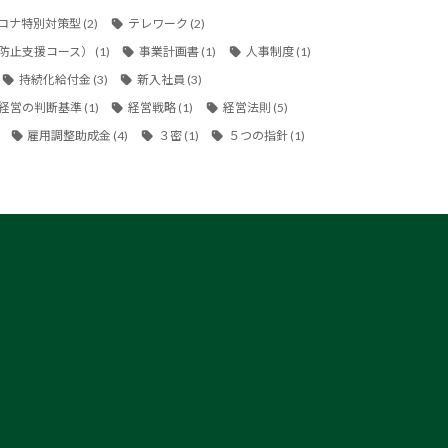
ロナ特別対策型
(2)
テレワーク
(2)
防止支援コース）
(1)
事業計画書
(1)
人事制度
(1)
持続化給付金
(3)
新入社員
(3)
経営の判断基準
(1)
経営戦略
(1)
経営法則
(5)
雇用調整助成金
(4)
３密
(1)
５つの指針
(1)