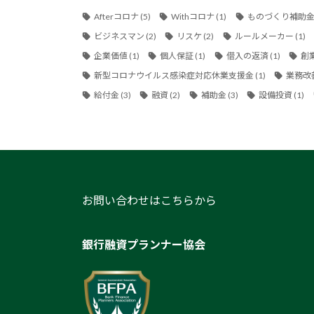
Afterコロナ
(5)
Withコロナ
(1)
ものづくり補助
ビジネスマン
(2)
リスケ
(2)
ルールメーカー
(1)
企業価値
(1)
個人保証
(1)
借入の返済
(1)
創
新型コロナウイルス感染症対応休業支援金
(1)
業務改
給付金
(3)
融資
(2)
補助金
(3)
設備投資
(1)
お問い合わせはこちらから
銀行融資プランナー協会