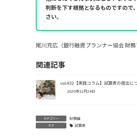
判断を下す根拠となるものですので
さい。
尾川充広（銀行融資プランナー協会 財
関連記事
vol.432【実践コラム】試算表の提出に
2020年12月24日
財務編
カテゴリー
試算表
タグ