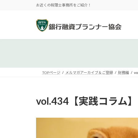
コ
ナ
お近くの税理士事務所をご紹介！
ン
ビ
テ
ゲ
ン
ー
ツ
シ
へ
ョ
ス
ン
キ
に
ッ
移
プ
動
TOPページ
メルマガアーカイブ＆ご登録
財務編
v
vol.434【実践コ