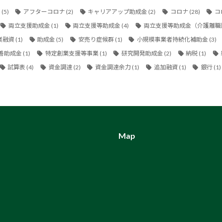
金
(5)
アフターコロナ
(2)
キャリアアップ助成金
(2)
コロナ
(28)
コ
両立支援助成金
(1)
両立支援等助成金
(4)
両立支援等助成金（介護離職
業融資
(1)
助成金
(5)
安売り症候群
(1)
小規模事業者持続化補助金
(3)
善助成金
(1)
特定創業支援等事業
(1)
研究開発助成金
(2)
納税
(1)
試算表
(4)
資金調達
(2)
資金調達余力
(1)
追加融資
(1)
銀行
(1)
Map