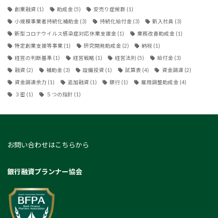
創業融資
(1)
助成金
(5)
安売り症候群
(1)
小規模事業者持続化補助金
(3)
持続化給付金
(3)
新入社員
(3)
新型コロナウイルス感染症対応休業支援金
(1)
業務改善助成金
(1)
特定創業支援等事業
(1)
研究開発助成金
(2)
納税
(1)
経営の判断基準
(1)
経営戦略
(1)
経営法則
(5)
給付金
(3)
融資
(2)
補助金
(3)
設備投資
(1)
試算表
(4)
資金調達
(2)
資金調達余力
(1)
追加融資
(1)
銀行
(1)
雇用調整助成金
(4)
３密
(1)
５つの指針
(1)
お問い合わせはこちらから
銀行融資プランナー協会