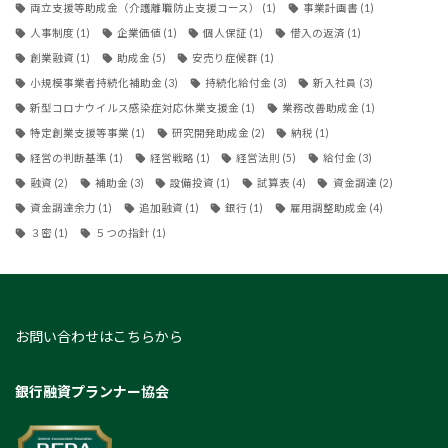
両立支援等助成金（介護離職防止支援コース）
(1)
事業計画書
(1)
人事制度
(1)
企業価値
(1)
個人保証
(1)
借入の返済
(1)
創業融資
(1)
助成金
(5)
安売り症候群
(1)
小規模事業者持続化補助金
(3)
持続化給付金
(3)
新入社員
(3)
新型コロナウイルス感染症対応休業支援金
(1)
業務改善助成金
(1)
特定創業支援等事業
(1)
研究開発助成金
(2)
納税
(1)
経営の判断基準
(1)
経営戦略
(1)
経営法則
(5)
給付金
(3)
融資
(2)
補助金
(3)
設備投資
(1)
試算表
(4)
資金調達
(2)
資金調達余力
(1)
追加融資
(1)
銀行
(1)
雇用調整助成金
(4)
３密
(1)
５つの指針
(1)
お問い合わせはこちらから
銀行融資プランナー協会