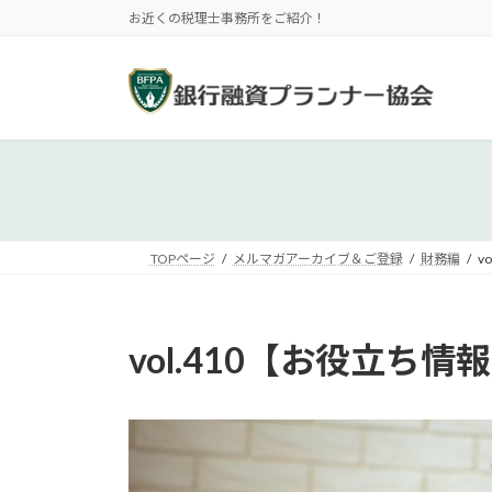
コ
ナ
お近くの税理士事務所をご紹介！
ン
ビ
テ
ゲ
ン
ー
ツ
シ
へ
ョ
ス
ン
キ
に
ッ
移
プ
動
TOPページ
メルマガアーカイブ＆ご登録
財務編
v
vol.410【お役立