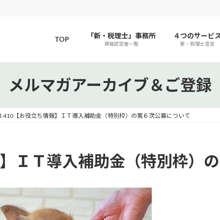
「新・税理士」事務所
４つのサービ
TOP
資格認定者一覧
新・税理士宣言
メルマガアーカイブ＆ご登録
ol.410【お役立ち情報】ＩＴ導入補助金（特別枠）の第６次公募について
ち情報】ＩＴ導入補助金（特別枠）