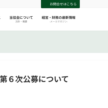
お問合せはこちら
ス
当協会について
経営・財務の最新情報
方針・概要
-メールマガジン-
の第６次公募について