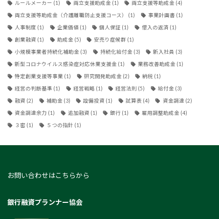
ルールメーカー
(1)
両立支援助成金
(1)
両立支援等助成金
(4)
両立支援等助成金（介護離職防止支援コース）
(1)
事業計画書
(1)
人事制度
(1)
企業価値
(1)
個人保証
(1)
借入の返済
(1)
創業融資
(1)
助成金
(5)
安売り症候群
(1)
小規模事業者持続化補助金
(3)
持続化給付金
(3)
新入社員
(3)
新型コロナウイルス感染症対応休業支援金
(1)
業務改善助成金
(1)
特定創業支援等事業
(1)
研究開発助成金
(2)
納税
(1)
経営の判断基準
(1)
経営戦略
(1)
経営法則
(5)
給付金
(3)
融資
(2)
補助金
(3)
設備投資
(1)
試算表
(4)
資金調達
(2)
資金調達余力
(1)
追加融資
(1)
銀行
(1)
雇用調整助成金
(4)
３密
(1)
５つの指針
(1)
お問い合わせはこちらから
銀行融資プランナー協会