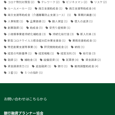
コロナ特別対策型
(2)
テレワーク
(2)
ビジネスマン
(2)
リスケ
(2)
ルールメーカー
(1)
両立支援助成金
(1)
両立支援等助成金
(4)
両立支援等助成金（介護離職防止支援コース）
(1)
事業計画書
(1)
人事制度
(1)
企業価値
(1)
個人保証
(1)
借入の返済
(1)
創業融資
(1)
助成金
(5)
安売り症候群
(1)
小規模事業者持続化補助金
(3)
持続化給付金
(3)
新入社員
(3)
新型コロナウイルス感染症対応休業支援金
(1)
業務改善助成金
(1)
特定創業支援等事業
(1)
研究開発助成金
(2)
納税
(1)
経営の判断基準
(1)
経営戦略
(1)
経営法則
(5)
給付金
(3)
融資
(2)
補助金
(3)
設備投資
(1)
試算表
(4)
資金調達
(2)
資金調達余力
(1)
追加融資
(1)
銀行
(1)
雇用調整助成金
(4)
３密
(1)
５つの指針
(1)
お問い合わせはこちらから
銀行融資プランナー協会