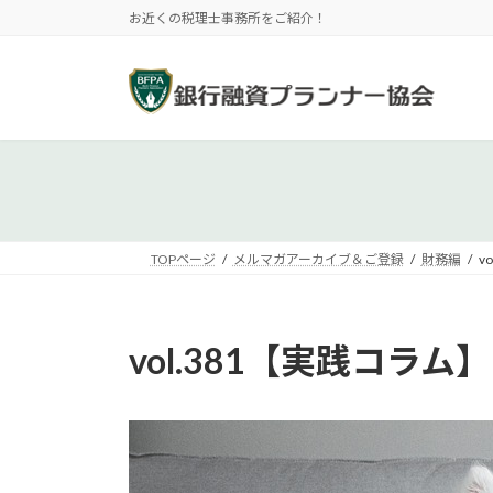
コ
ナ
お近くの税理士事務所をご紹介！
ン
ビ
テ
ゲ
ン
ー
ツ
シ
へ
ョ
ス
ン
キ
に
ッ
移
プ
動
TOPページ
メルマガアーカイブ＆ご登録
財務編
v
vol.381【実践コ