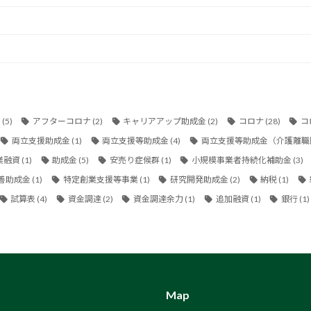
金
(5)
アフターコロナ
(2)
キャリアアップ助成金
(2)
コロナ
(28)
コ
両立支援助成金
(1)
両立支援等助成金
(4)
両立支援等助成金（介護離職
業融資
(1)
助成金
(5)
安売り症候群
(1)
小規模事業者持続化補助金
(3)
善助成金
(1)
特定創業支援等事業
(1)
研究開発助成金
(2)
納税
(1)
試算表
(4)
資金調達
(2)
資金調達余力
(1)
追加融資
(1)
銀行
(1)
Map