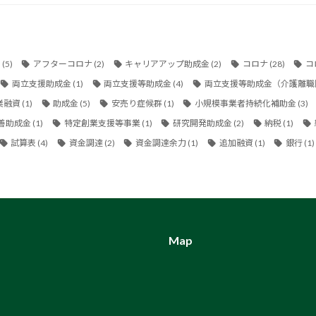
金
(5)
アフターコロナ
(2)
キャリアアップ助成金
(2)
コロナ
(28)
コ
両立支援助成金
(1)
両立支援等助成金
(4)
両立支援等助成金（介護離職
業融資
(1)
助成金
(5)
安売り症候群
(1)
小規模事業者持続化補助金
(3)
善助成金
(1)
特定創業支援等事業
(1)
研究開発助成金
(2)
納税
(1)
試算表
(4)
資金調達
(2)
資金調達余力
(1)
追加融資
(1)
銀行
(1)
Map