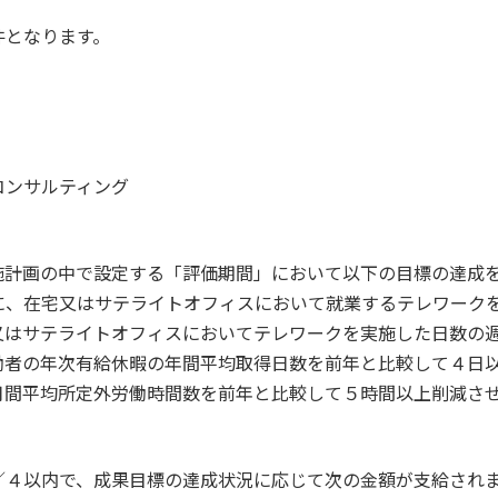
件となります。
コンサルティング
施計画の中で設定する「評価期間」において以下の目標の達成
に、在宅又はサテライトオフィスにおいて就業するテレワーク
又はサテライトオフィスにおいてテレワークを実施した日数の
働者の年次有給休暇の年間平均取得日数を前年と比較して４日
月間平均所定外労働時間数を前年と比較して５時間以上削減さ
／４以内で、成果目標の達成状況に応じて次の金額が支給され