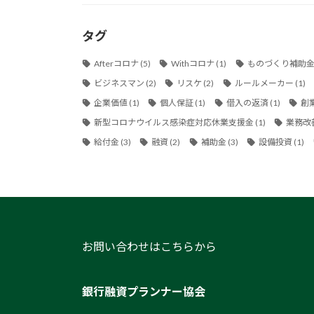
タグ
Afterコロナ
(5)
Withコロナ
(1)
ものづくり補助
ビジネスマン
(2)
リスケ
(2)
ルールメーカー
(1)
企業価値
(1)
個人保証
(1)
借入の返済
(1)
創
新型コロナウイルス感染症対応休業支援金
(1)
業務改
給付金
(3)
融資
(2)
補助金
(3)
設備投資
(1)
お問い合わせはこちらから
銀行融資プランナー協会