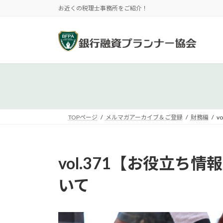
コ
ナ
お近くの税理士事務所をご紹介！
ン
ビ
テ
ゲ
ン
ー
ツ
シ
へ
ョ
ス
ン
キ
に
ッ
移
プ
動
TOPページ
メルマガアーカイブ＆ご登録
財務編
v
vol.371【お役立
いて