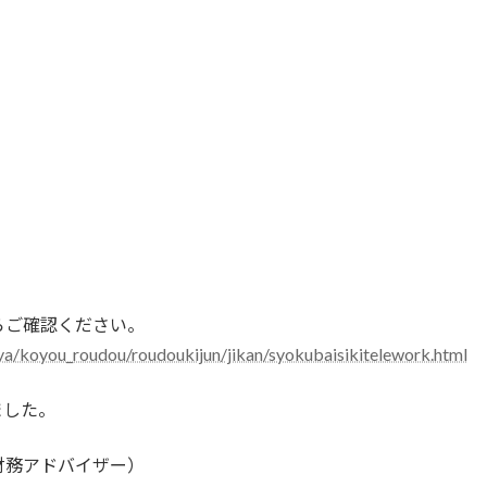
らご確認ください。
nya/koyou_roudou/roudoukijun/jikan/syokubaisikitelework.html
ました。
財務アドバイザー）