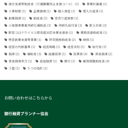
両立支援等助成金（介護離職防止支援コース）
(1)
事業計画書
(1)
人事制度
(1)
企業価値
(1)
個人保証
(1)
借入の返済
(1)
創業融資
(1)
助成金
(5)
安売り症候群
(1)
小規模事業者持続化補助金
(3)
持続化給付金
(3)
新入社員
(3)
新型コロナウイルス感染症対応休業支援金
(1)
業務改善助成金
(1)
特定創業支援等事業
(1)
研究開発助成金
(2)
納税
(1)
経営の判断基準
(1)
経営戦略
(1)
経営法則
(5)
給付金
(3)
融資
(2)
補助金
(3)
設備投資
(1)
試算表
(4)
資金調達
(2)
資金調達余力
(1)
追加融資
(1)
銀行
(1)
雇用調整助成金
(4)
３密
(1)
５つの指針
(1)
お問い合わせはこちらから
銀行融資プランナー協会