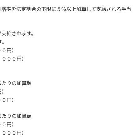
割増率を法定割合の下限に５％以上加算して支給される手当
が支給されます。
す。
００円）
，０００円）
あたりの加算額
円）
００円）
あたりの加算額
００円）
，０００円）