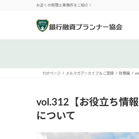
コ
ナ
お近くの税理士事務所をご紹介！
ン
ビ
テ
ゲ
ン
ー
ツ
シ
へ
ョ
ス
ン
キ
に
ッ
移
プ
動
TOPページ
メルマガアーカイブ＆ご登録
財務編
v
vol.312【お役立
について