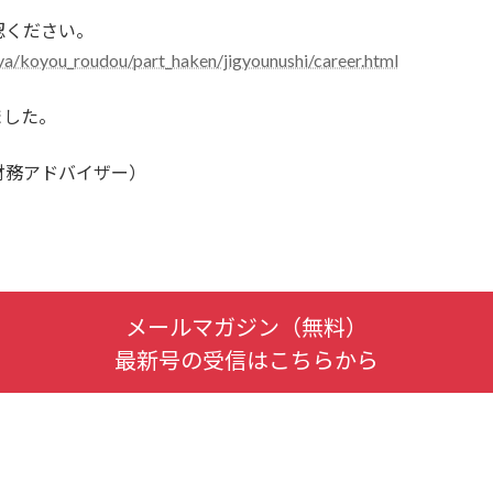
認ください。
nya/koyou_roudou/part_haken/jigyounushi/career.html
ました。
財務アドバイザー）
メールマガジン（無料）
最新号の受信はこちらから