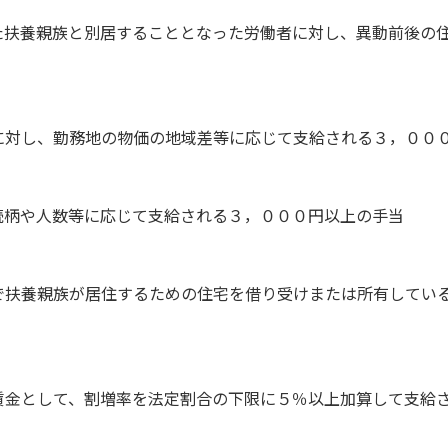
た扶養親族と別居することとなった労働者に対し、異動前後の
に対し、勤務地の物価の地域差等に応じて支給される３，００
続柄や人数等に応じて支給される３，０００円以上の手当
で扶養親族が居住するための住宅を借り受けまたは所有してい
賃金として、割増率を法定割合の下限に５％以上加算して支給