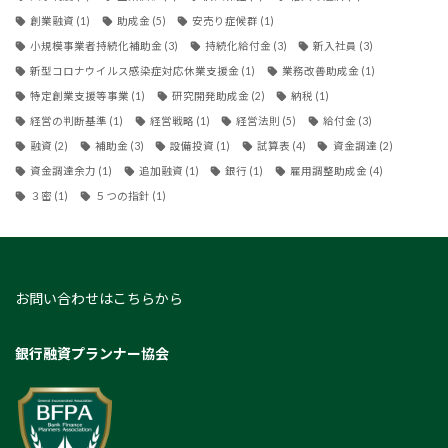
創業融資
(1)
助成金
(5)
安売り症候群
(1)
小規模事業者持続化補助金
(3)
持続化給付金
(3)
新入社員
(3)
新型コロナウイルス感染症対応休業支援金
(1)
業務改善助成金
(1)
特定創業支援等事業
(1)
研究開発助成金
(2)
納税
(1)
経営の判断基準
(1)
経営戦略
(1)
経営法則
(5)
給付金
(3)
融資
(2)
補助金
(3)
設備投資
(1)
試算表
(4)
資金調達
(2)
資金調達余力
(1)
追加融資
(1)
銀行
(1)
雇用調整助成金
(4)
３密
(1)
５つの指針
(1)
お問い合わせはこちらから
銀行融資プランナー協会