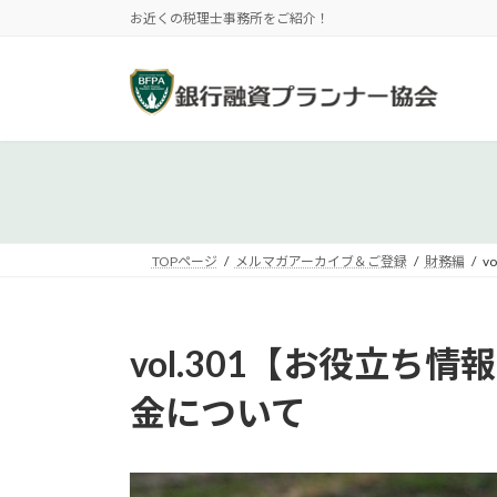
コ
ナ
お近くの税理士事務所をご紹介！
ン
ビ
テ
ゲ
ン
ー
ツ
シ
へ
ョ
ス
ン
キ
に
ッ
移
プ
動
TOPページ
メルマガアーカイブ＆ご登録
財務編
v
vol.301【お役立
金について