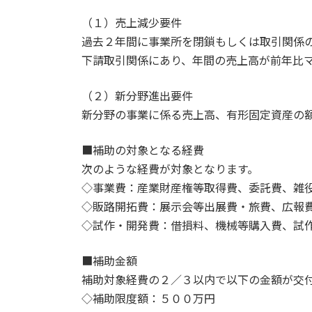
（１）売上減少要件
過去２年間に事業所を閉鎖もしくは取引関係
下請取引関係にあり、年間の売上高が前年比
（２）新分野進出要件
新分野の事業に係る売上高、有形固定資産の
■補助の対象となる経費
次のような経費が対象となります。
◇事業費：産業財産権等取得費、委託費、雑
◇販路開拓費：展示会等出展費・旅費、広報
◇試作・開発費：借損料、機械等購入費、試
■補助金額
補助対象経費の２／３以内で以下の金額が交
◇補助限度額：５００万円