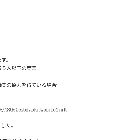
ます。
員５人以下の商業
機関の協力を得ている場合
018/180605shitaukekaitaku1.pdf
ました。