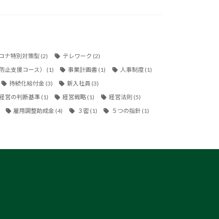
ロナ特別対策型
(2)
テレワーク
(2)
防止支援コース）
(1)
事業計画書
(1)
人事制度
(1)
持続化給付金
(3)
新入社員
(3)
経営の判断基準
(1)
経営戦略
(1)
経営法則
(5)
雇用調整助成金
(4)
３密
(1)
５つの指針
(1)