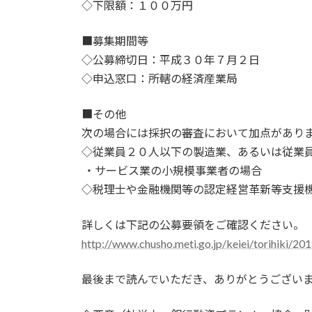
◇下限額：１００万円
■募集期間等
◇公募締切日：平成３０年７月２日
◇申込窓口：所轄の経済産業局
■その他
次の場合には採択の審査において加点があり
◇従業員２０人以下の製造業、あるいは従業
・サービス業の小規模事業者の場合
◇税理士や金融機関等の認定経営革新等支援
詳しくは下記の公募要領をご確認ください。
http://www.chusho.meti.go.jp/keiei/torihiki/2
最後まで読んでいただき、ありがとうござい