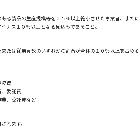
のある製品の生産規模等を２５％以上縮小させた事業者、また
マイナス１０％以上となる見込みであること。
額または従業員数のいずれかの割合が全体の１０％以上を占め
役務費
費、委託費
作費、委託費など
付されます。