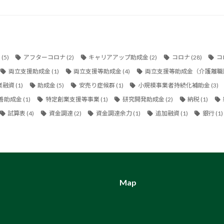
金
(5)
アフターコロナ
(2)
キャリアアップ助成金
(2)
コロナ
(28)
コ
両立支援助成金
(1)
両立支援等助成金
(4)
両立支援等助成金（介護離職
業融資
(1)
助成金
(5)
安売り症候群
(1)
小規模事業者持続化補助金
(3)
善助成金
(1)
特定創業支援等事業
(1)
研究開発助成金
(2)
納税
(1)
試算表
(4)
資金調達
(2)
資金調達余力
(1)
追加融資
(1)
銀行
(1)
Map