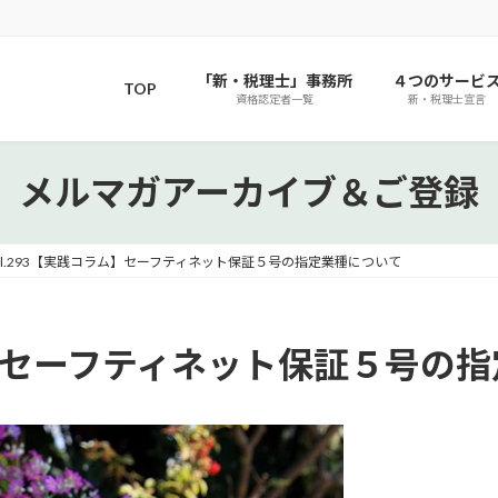
「新・税理士」事務所
４つのサービ
TOP
資格認定者一覧
新・税理士宣言
メルマガアーカイブ＆ご登録
ol.293【実践コラム】セーフティネット保証５号の指定業種について
ラム】セーフティネット保証５号の