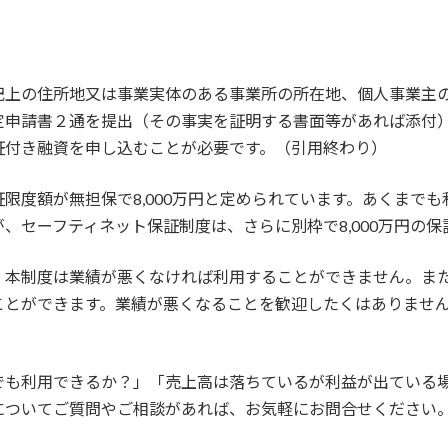
記上の住所地又は事業実体のある事業所の所在地、個人事業主
定申請書２通を提出（その事実を証明する書面等があれば添付
証付き融資を申し込むことが必要です。（引用終わり）
度額が無担保で8,000万円と定められています。あくまでも利
、セーフティネット保証制度は、さらに別枠で8,000万円の保
、本制度は業績が悪くなければ利用することができません。ま
ことができます。業績が悪くなることを歓迎したくはありませ
でも利用できるか？」「売上高は落ちているが利益が出ている
についてご質問やご相談があれば、お気軽にお問合せください