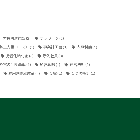
ロナ特別対策型
(2)
テレワーク
(2)
防止支援コース）
(1)
事業計画書
(1)
人事制度
(1)
持続化給付金
(3)
新入社員
(3)
経営の判断基準
(1)
経営戦略
(1)
経営法則
(5)
雇用調整助成金
(4)
３密
(1)
５つの指針
(1)