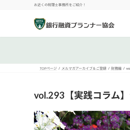
コ
ナ
お近くの税理士事務所をご紹介！
ン
ビ
テ
ゲ
ン
ー
ツ
シ
へ
ョ
ス
ン
キ
に
ッ
移
プ
動
TOPページ
メルマガアーカイブ＆ご登録
財務編
v
vol.293【実践コ