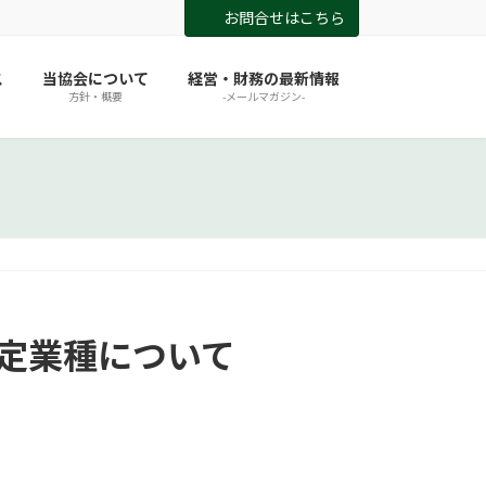
お問合せはこちら
ス
当協会について
経営・財務の最新情報
方針・概要
-メールマガジン-
指定業種について