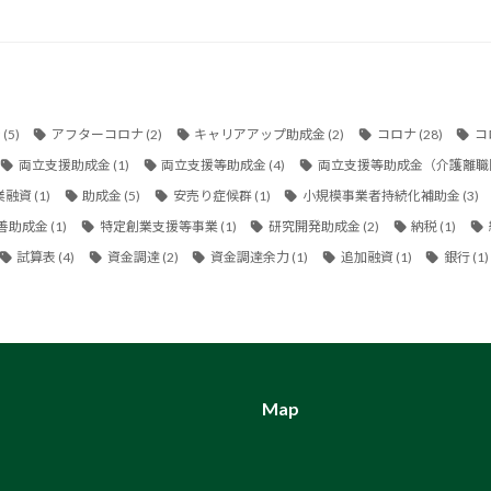
金
(5)
アフターコロナ
(2)
キャリアアップ助成金
(2)
コロナ
(28)
コ
両立支援助成金
(1)
両立支援等助成金
(4)
両立支援等助成金（介護離職
業融資
(1)
助成金
(5)
安売り症候群
(1)
小規模事業者持続化補助金
(3)
善助成金
(1)
特定創業支援等事業
(1)
研究開発助成金
(2)
納税
(1)
試算表
(4)
資金調達
(2)
資金調達余力
(1)
追加融資
(1)
銀行
(1)
Map