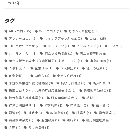
2014年
タグ
Afterコロナ
(5)
Withコロナ
(1)
ものづくり補助金
(5)
アフターコロナ
(2)
キャリアアップ助成金
(2)
コロナ
(28)
コロナ特別対策型
(2)
テレワーク
(2)
ビジネスマン
(2)
リスケ
(2)
ルールメーカー
(1)
両立支援助成金
(1)
両立支援等助成金
(4)
両立支援等助成金（介護離職防止支援コース）
(1)
事業計画書
(1)
人事制度
(1)
企業価値
(1)
個人保証
(1)
借入の返済
(1)
創業融資
(1)
助成金
(5)
安売り症候群
(1)
小規模事業者持続化補助金
(3)
持続化給付金
(3)
新入社員
(3)
新型コロナウイルス感染症対応休業支援金
(1)
業務改善助成金
(1)
特定創業支援等事業
(1)
研究開発助成金
(2)
納税
(1)
経営の判断基準
(1)
経営戦略
(1)
経営法則
(5)
給付金
(3)
融資
(2)
補助金
(3)
設備投資
(1)
試算表
(4)
資金調達
(2)
資金調達余力
(1)
追加融資
(1)
銀行
(1)
雇用調整助成金
(4)
３密
(1)
５つの指針
(1)