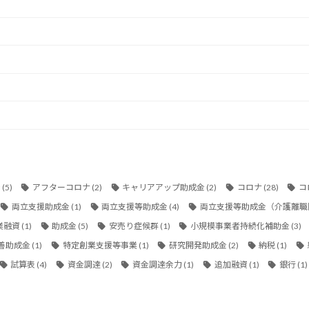
金
(5)
アフターコロナ
(2)
キャリアアップ助成金
(2)
コロナ
(28)
コ
両立支援助成金
(1)
両立支援等助成金
(4)
両立支援等助成金（介護離職
業融資
(1)
助成金
(5)
安売り症候群
(1)
小規模事業者持続化補助金
(3)
善助成金
(1)
特定創業支援等事業
(1)
研究開発助成金
(2)
納税
(1)
試算表
(4)
資金調達
(2)
資金調達余力
(1)
追加融資
(1)
銀行
(1)