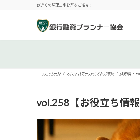
コ
ナ
お近くの税理士事務所をご紹介！
ン
ビ
テ
ゲ
ン
ー
ツ
シ
へ
ョ
ス
ン
キ
に
ッ
移
プ
動
TOPページ
メルマガアーカイブ＆ご登録
財務編
v
vol.258【お役立