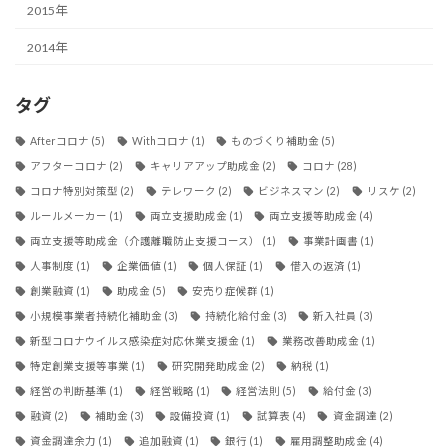
2015年
2014年
タグ
Afterコロナ
(5)
Withコロナ
(1)
ものづくり補助金
(5)
アフターコロナ
(2)
キャリアアップ助成金
(2)
コロナ
(28)
コロナ特別対策型
(2)
テレワーク
(2)
ビジネスマン
(2)
リスケ
(2)
ルールメーカー
(1)
両立支援助成金
(1)
両立支援等助成金
(4)
両立支援等助成金（介護離職防止支援コース）
(1)
事業計画書
(1)
人事制度
(1)
企業価値
(1)
個人保証
(1)
借入の返済
(1)
創業融資
(1)
助成金
(5)
安売り症候群
(1)
小規模事業者持続化補助金
(3)
持続化給付金
(3)
新入社員
(3)
新型コロナウイルス感染症対応休業支援金
(1)
業務改善助成金
(1)
特定創業支援等事業
(1)
研究開発助成金
(2)
納税
(1)
経営の判断基準
(1)
経営戦略
(1)
経営法則
(5)
給付金
(3)
融資
(2)
補助金
(3)
設備投資
(1)
試算表
(4)
資金調達
(2)
資金調達余力
(1)
追加融資
(1)
銀行
(1)
雇用調整助成金
(4)