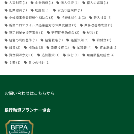
人事制度
(1)
企業価値
(1)
個人保証
(1)
借入の返済
(1)
創業融資
(1)
助成金
(5)
安売り症候群
(1)
小規模事業者持続化補助金
(3)
持続化給付金
(3)
新入社員
(3)
新型コロナウイルス感染症対応休業支援金
(1)
業務改善助成金
(1)
特定創業支援等事業
(1)
研究開発助成金
(2)
納税
(1)
経営の判断基準
(1)
経営戦略
(1)
経営法則
(5)
給付金
(3)
融資
(2)
補助金
(3)
設備投資
(1)
試算表
(4)
資金調達
(2)
資金調達余力
(1)
追加融資
(1)
銀行
(1)
雇用調整助成金
(4)
３密
(1)
５つの指針
(1)
お問い合わせはこちらから
銀行融資プランナー協会