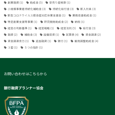
創業融資
(1)
助成金
(5)
安売り症候群
(1)
小規模事業者持続化補助金
(3)
持続化給付金
(3)
新入社員
(3)
新型コロナウイルス感染症対応休業支援金
(1)
業務改善助成金
(1)
特定創業支援等事業
(1)
研究開発助成金
(2)
納税
(1)
経営の判断基準
(1)
経営戦略
(1)
経営法則
(5)
給付金
(3)
融資
(2)
補助金
(3)
設備投資
(1)
試算表
(4)
資金調達
(2)
資金調達余力
(1)
追加融資
(1)
銀行
(1)
雇用調整助成金
(4)
３密
(1)
５つの指針
(1)
お問い合わせはこちらから
銀行融資プランナー協会