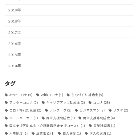
2019年
2018年
2017年
2016年
2015年
2014年
タグ
Afterコロナ
(5)
Withコロナ
(1)
ものづくり補助金
(5)
アフターコロナ
(2)
キャリアアップ助成金
(2)
コロナ
(28)
コロナ特別対策型
(2)
テレワーク
(2)
ビジネスマン
(2)
リスケ
(2)
ルールメーカー
(1)
両立支援助成金
(1)
両立支援等助成金
(4)
両立支援等助成金（介護離職防止支援コース）
(1)
事業計画書
(1)
人事制度
(1)
企業価値
(1)
個人保証
(1)
借入の返済
(1)