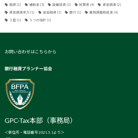
融資
(2)
補助金
(3)
設備投資
(1)
試算表
(4)
資金調達
(2)
資金調達余力
(1)
追加融資
(1)
銀行
(1)
雇用調整助成金
(4)
３密
(1)
５つの指針
(1)
お問い合わせはこちらから
銀行融資プランナー協会
GPC-Tax本部（事務局）
＜新住所・電話番号 2021.5.1より＞