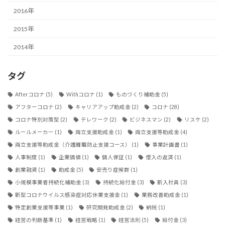
2016年
2015年
2014年
タグ
Afterコロナ
(5)
Withコロナ
(1)
ものづくり補助金
(5)
アフターコロナ
(2)
キャリアアップ助成金
(2)
コロナ
(28)
コロナ特別対策型
(2)
テレワーク
(2)
ビジネスマン
(2)
リスケ
(2)
ルールメーカー
(1)
両立支援助成金
(1)
両立支援等助成金
(4)
両立支援等助成金（介護離職防止支援コース）
(1)
事業計画書
(1)
人事制度
(1)
企業価値
(1)
個人保証
(1)
借入の返済
(1)
創業融資
(1)
助成金
(5)
安売り症候群
(1)
小規模事業者持続化補助金
(3)
持続化給付金
(3)
新入社員
(3)
新型コロナウイルス感染症対応休業支援金
(1)
業務改善助成金
(1)
特定創業支援等事業
(1)
研究開発助成金
(2)
納税
(1)
経営の判断基準
(1)
経営戦略
(1)
経営法則
(5)
給付金
(3)