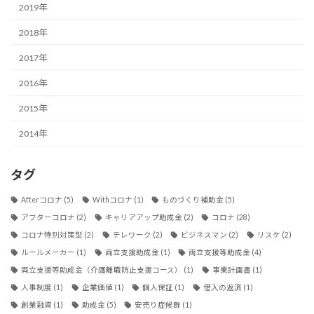
2019年
2018年
2017年
2016年
2015年
2014年
タグ
Afterコロナ
(5)
Withコロナ
(1)
ものづくり補助金
(5)
アフターコロナ
(2)
キャリアアップ助成金
(2)
コロナ
(28)
コロナ特別対策型
(2)
テレワーク
(2)
ビジネスマン
(2)
リスケ
(2)
ルールメーカー
(1)
両立支援助成金
(1)
両立支援等助成金
(4)
両立支援等助成金（介護離職防止支援コース）
(1)
事業計画書
(1)
人事制度
(1)
企業価値
(1)
個人保証
(1)
借入の返済
(1)
創業融資
(1)
助成金
(5)
安売り症候群
(1)