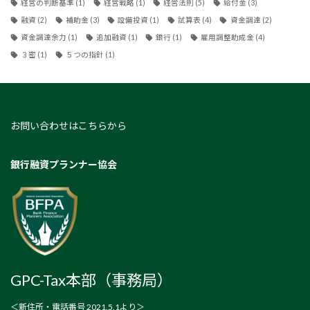
経営の判断基準
(1)
経営戦略
(1)
経営法則
(5)
給付金
(3)
融資
(2)
補助金
(3)
設備投資
(1)
試算表
(4)
資金調達
(2)
資金調達余力
(1)
追加融資
(1)
銀行
(1)
雇用調整助成金
(4)
３密
(1)
５つの指針
(1)
お問い合わせはこちらから
銀行融資プランナー協会
GPC-Tax本部（事務局）
＜新住所・電話番号 2021.5.1より＞