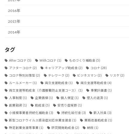
2016年
2015年
2014年
タグ
Afterコロナ
(5)
Withコロナ
(1)
ものづくり補助金
(5)
アフターコロナ
(2)
キャリアアップ助成金
(2)
コロナ
(28)
コロナ特別対策型
(2)
テレワーク
(2)
ビジネスマン
(2)
リスケ
(2)
ルールメーカー
(1)
両立支援助成金
(1)
両立支援等助成金
(4)
両立支援等助成金（介護離職防止支援コース）
(1)
事業計画書
(1)
人事制度
(1)
企業価値
(1)
個人保証
(1)
借入の返済
(1)
創業融資
(1)
助成金
(5)
安売り症候群
(1)
小規模事業者持続化補助金
(3)
持続化給付金
(3)
新入社員
(3)
新型コロナウイルス感染症対応休業支援金
(1)
業務改善助成金
(1)
特定創業支援等事業
(1)
研究開発助成金
(2)
納税
(1)