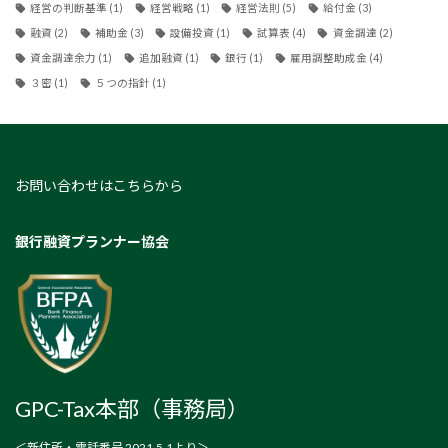
経営の判断基準
(1)
経営戦略
(1)
経営法則
(5)
給付金
(3)
融資
(2)
補助金
(3)
設備投資
(1)
試算表
(4)
資金調達
(2)
資金調達余力
(1)
追加融資
(1)
銀行
(1)
雇用調整助成金
(4)
３密
(1)
５つの指針
(1)
お問い合わせはこちらから
銀行融資プランナー協会
GPC-Tax本部（事務局）
＜新住所・電話番号 2021.5.1より＞