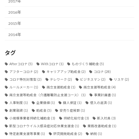
2017年
2016年
2015年
2014年
タグ
Afterコロナ
(5)
Withコロナ
(1)
ものづくり補助金
(5)
アフターコロナ
(2)
キャリアアップ助成金
(2)
コロナ
(28)
コロナ特別対策型
(2)
テレワーク
(2)
ビジネスマン
(2)
リスケ
(2)
ルールメーカー
(1)
両立支援助成金
(1)
両立支援等助成金
(4)
両立支援等助成金（介護離職防止支援コース）
(1)
事業計画書
(1)
人事制度
(1)
企業価値
(1)
個人保証
(1)
借入の返済
(1)
創業融資
(1)
助成金
(5)
安売り症候群
(1)
小規模事業者持続化補助金
(3)
持続化給付金
(3)
新入社員
(3)
新型コロナウイルス感染症対応休業支援金
(1)
業務改善助成金
(1)
特定創業支援等事業
(1)
研究開発助成金
(2)
納税
(1)