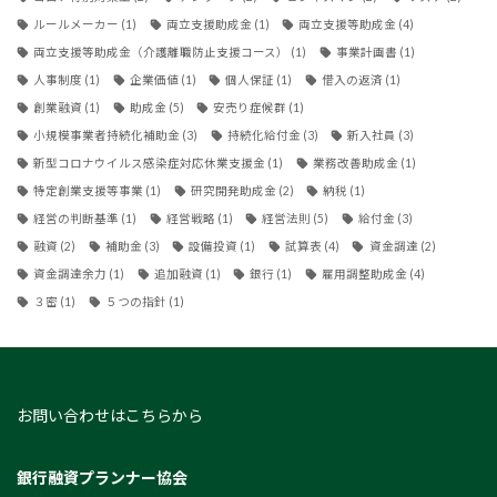
ルールメーカー
(1)
両立支援助成金
(1)
両立支援等助成金
(4)
両立支援等助成金（介護離職防止支援コース）
(1)
事業計画書
(1)
人事制度
(1)
企業価値
(1)
個人保証
(1)
借入の返済
(1)
創業融資
(1)
助成金
(5)
安売り症候群
(1)
小規模事業者持続化補助金
(3)
持続化給付金
(3)
新入社員
(3)
新型コロナウイルス感染症対応休業支援金
(1)
業務改善助成金
(1)
特定創業支援等事業
(1)
研究開発助成金
(2)
納税
(1)
経営の判断基準
(1)
経営戦略
(1)
経営法則
(5)
給付金
(3)
融資
(2)
補助金
(3)
設備投資
(1)
試算表
(4)
資金調達
(2)
資金調達余力
(1)
追加融資
(1)
銀行
(1)
雇用調整助成金
(4)
３密
(1)
５つの指針
(1)
お問い合わせはこちらから
銀行融資プランナー協会