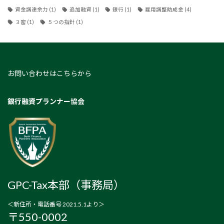
資金調達余力
(1)
追加融資
(1)
銀行
(1)
雇用調整助成金
(4)
３密
(1)
５つの指針
(1)
お問い合わせはこちらから
銀行融資プランナー協会
GPC-Tax本部（事務局）
＜新住所・電話番号 2021.5.1より＞
〒550-0002