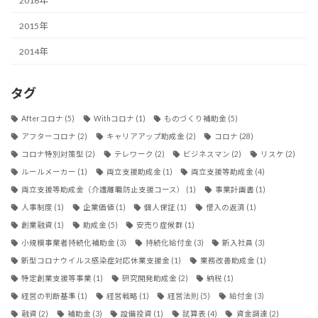
2016年
2015年
2014年
タグ
Afterコロナ
(5)
Withコロナ
(1)
ものづくり補助金
(5)
アフターコロナ
(2)
キャリアアップ助成金
(2)
コロナ
(28)
コロナ特別対策型
(2)
テレワーク
(2)
ビジネスマン
(2)
リスケ
(2)
ルールメーカー
(1)
両立支援助成金
(1)
両立支援等助成金
(4)
両立支援等助成金（介護離職防止支援コース）
(1)
事業計画書
(1)
人事制度
(1)
企業価値
(1)
個人保証
(1)
借入の返済
(1)
創業融資
(1)
助成金
(5)
安売り症候群
(1)
小規模事業者持続化補助金
(3)
持続化給付金
(3)
新入社員
(3)
新型コロナウイルス感染症対応休業支援金
(1)
業務改善助成金
(1)
特定創業支援等事業
(1)
研究開発助成金
(2)
納税
(1)
経営の判断基準
(1)
経営戦略
(1)
経営法則
(5)
給付金
(3)
融資
(2)
補助金
(3)
設備投資
(1)
試算表
(4)
資金調達
(2)